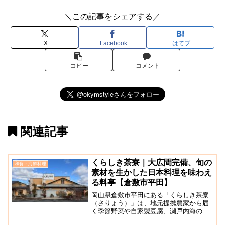
＼この記事をシェアする／
X
Facebook
はてブ
コピー
コメント
関連記事
くらしき茶寮｜大広間完備、旬の
和食・海鮮料理
素材を生かした日本料理を味わえ
る料亭【倉敷市平田】
岡山県倉敷市平田にある「くらしき茶寮
（さりょう）」は、地元提携農家から届
く季節野菜や自家製豆腐、瀬戸内海の旬
の幸などをふんだんに使った料理を味わ