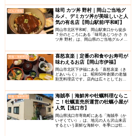
の入った暖簾がかかっていて、店内には
テーブル席と小上がり座敷席がありま
味司 カツ丼 野村｜岡山ご当地グ
グルメ情報
す。テーブルや椅子、ポッ...
ルメ、デミカツ丼が美味しいと人
気の有名店【岡山駅前/平和町】
岡山市北区平和町、岡山駅東口から徒歩
７分のところにある「味司あじつかさ カ
ツ丼 野村」は、岡山県のご当地グルメと
される「デミカツ丼」の発祥となったお
店です。1931年に創業され、老舗の人気
かつ丼店として地元の人や全国の観光客
喜怒哀楽｜定番の和食やお寿司が
和食・海鮮料理
に愛されています...
味わえるお店【岡山市伊福】
岡山市北区下伊福にある「喜怒哀楽（き
どあいらく）」は、昭和50年創業の老舗
割烹料理店です。店内は広々としてお
り、少し照明を落とした上品で落ち着い
た雰囲気。カウンター席やテーブル席の
ほか、個室や宴会向けの大部屋も完備し
海賊亭｜海鮮丼や牡蠣料理ならこ
和食・海鮮料理
ていますので普段使いから...
こ！牡蠣直売所運営の牡蠣小屋が
人気【浅口市】
岡山県浅口市寄島町にある「海賊亭（か
いぞくてい）」は、地元の人も沢山来店
するという新鮮な海鮮や、冬季には牡蠣
が食べられる海鮮料理店です。寄島町で
長年カキの養殖業を営む「三宅水産 牡蠣