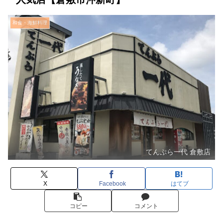
和食・海鮮料理
てんぷら一代 倉敷店
X
Facebook
はてブ
コピー
コメント