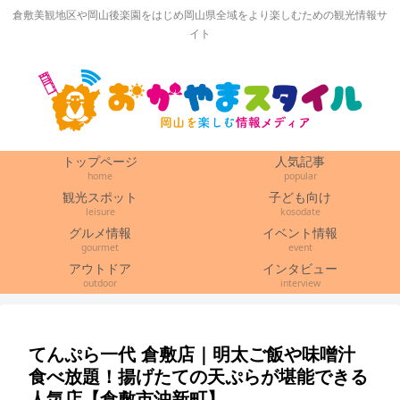
倉敷美観地区や岡山後楽園をはじめ岡山県全域をより楽しむための観光情報サ
イト
トップページ
人気記事
home
popular
観光スポット
子ども向け
leisure
kosodate
グルメ情報
イベント情報
gourmet
event
アウトドア
インタビュー
outdoor
interview
てんぷら一代 倉敷店｜明太ご飯や味噌汁
食べ放題！揚げたての天ぷらが堪能できる
人気店【倉敷市沖新町】