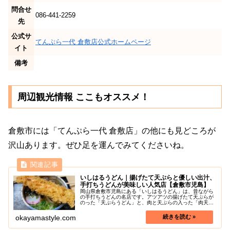
問合せ
086-441-2259
先
公式サ
てんぷら一代 倉敷店公式ホームページ
イト
備考
周辺観光情報 ここもオススメ！
倉敷市には「てんぷら一代 倉敷店」の他にも見どころが
沢山あります。ぜひ足を運んでみてくださいね。
いしはるうどん｜揚げたて天ぷらと優しい出汁、
手打ちうどんが美味しい人気店【倉敷市児島】
岡山県倉敷市児島にある「いしはるうどん」は、昔ながら
の手打ちうどんの名店です。アツアツの揚げたて天ぷらが
のった「天ぷらうどん」と、肉と天ぷらの入った「肉天う
どん」が特に人気です。揚げたての海老天を汁に浸すとジ
ュ〜っと音が！そのくらい出来立て...
okayamastyle.com