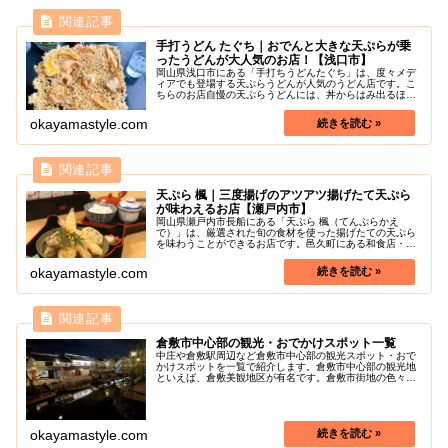
手打うどん たぐち｜おでんと大きな天ぷらが乗
ったうどんが大人気のお店！【浅口市】
岡山県浅口市にある「手打ちうどんたぐち」は、度々メデ
ィアでも登場する天ぷらうどんが人気のうどん店です。こ
ちらのお店自慢の天ぷらうどんには、丼からはみ出るほど
の大きさの天ぷらが豪快に乗せられているのがポイントで
す。コシ控えめの太麺とあっさりと...
okayamastyle.com
天ぷら 楓｜三度揚げのアツアツ揚げたて天ぷら
が味わえるお店【瀬戸内市】
岡山県瀬戸内市長船にある「天ぷら 楓（てんぷらかえ
で）」は、厳選された旬の食材を使った揚げたての天ぷら
を味わうことができるお店です。邑久町にある和食店・お
食事処あさひの姉妹店として、2018年にオープンしまし
た。お店の前に駐車場も完備してお...
okayamastyle.com
倉敷市中心部の観光・おでかけスポット一覧
中庄や倉敷駅周辺など倉敷市中心部の観光スポット・おで
かけスポットを一覧で紹介します。倉敷市中心部の観光地
といえば、倉敷美観地区が有名です。倉敷市街地の色々な
魅力を探しに行きましょう！
okayamastyle.com