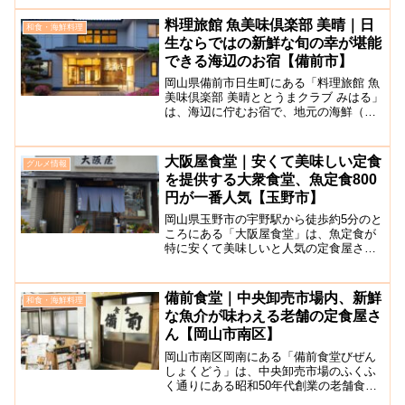
うことができる綺麗な料亭レストランで
す。お店は日本庭園を背景にした落ち着
料理旅館 魚美味倶楽部 美晴｜日
和食・海鮮料理
いた雰囲気。テーブル席の...
生ならではの新鮮な旬の幸が堪能
できる海辺のお宿【備前市】
岡山県備前市日生町にある「料理旅館 魚
美味倶楽部 美晴ととうまクラブ みはる」
は、海辺に佇むお宿で、地元の海鮮（冬
は牡蠣など）を使った美味しいランチも
提供しています。料理は、四季折々の日
生ならではの旬の幸を使った料理が堪能
大阪屋食堂｜安くて美味しい定食
グルメ情報
できますよ。日生港...
を提供する大衆食堂、魚定食800
円が一番人気【玉野市】
岡山県玉野市の宇野駅から徒歩約5分のと
ころにある「大阪屋食堂」は、魚定食が
特に安くて美味しいと人気の定食屋さん
です。初代店主が昭和23年(1948年)に創
業し、親子３代でお店を経営されていま
す。魚定食を中心とした和食のメニュー
備前食堂｜中央卸売市場内、新鮮
和食・海鮮料理
や丼はどれも一...
な魚介が味わえる老舗の定食屋さ
ん【岡山市南区】
岡山市南区岡南にある「備前食堂びぜん
しょくどう」は、中央卸売市場のふくふ
く通りにある昭和50年代創業の老舗食堂
です。入口には昭和の雰囲気が漂う年季