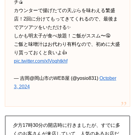
チ🍙
カウンターで揚げたての天ぷらを味わえる繁盛
店！2回に分けてもってきてくれるので、最後ま
でアツアツをいただける✨
しかも明太子が食べ放題！ご飯がススム〜🤤
ご飯と味噌汁はお代わり有料なので、初めに大盛
り貰っておくと良いよ👍
pic.twitter.com/xIVoqhtkhf
— 吉岡@岡山市のWEB屋 (@yosio831)
October
3, 2024
夕方17時30分の開店時に行きましたが、すでに多
くのお客さんが来店していて、人気のあるお店だ