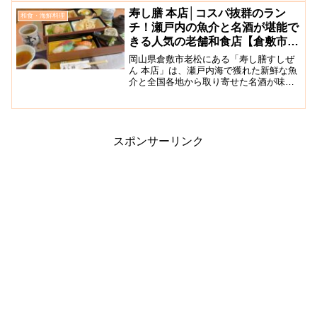
直売所」の直営店で、獲れたての魚介を
寿し膳 本店│コスパ抜群のラン
和食・海鮮料理
使った定食料理が多数そ...
チ！瀬戸内の魚介と名酒が堪能で
きる人気の老舗和食店【倉敷市老
松】
岡山県倉敷市老松にある「寿し膳すしぜ
ん 本店」は、瀬戸内海で獲れた新鮮な魚
介と全国各地から取り寄せた名酒が味わ
えることで人気の寿司店です。市内に阿
知店もあります。趣のある店内にはカウ
ンター席のほか大小の個室も完備してい
ますので、おひとり様利...
スポンサーリンク