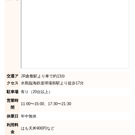
交通ア
JR倉敷駅より車で約13分
クセス
水島臨海鉄道球場前駅より徒歩17分
駐車場
有り（20台以上）
営業時
11:00〜15:00、17:30〜21:30
間
休業日
年中無休
利用料
はも天丼900円など
金