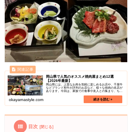
岡山県で人気のオススメ焼肉屋まとめ12選
【2026年最新】
岡山県には、上質なお肉を気軽に楽しめるお店や、千屋牛
などブランド和牛が評判のお店など、様々な焼肉の名店が
あります。今回は、家族での食事や友人との集まり、ちょ
っとしたご褒美にもぴったりな岡山県内で特に人気の焼肉
屋さんを厳選してご紹介します。い...
okayamastyle.com
目次