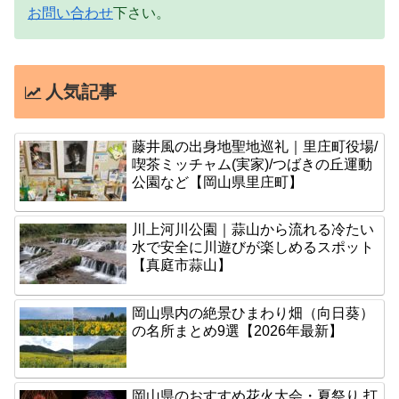
お問い合わせ
下さい。
人気記事
藤井風の出身地聖地巡礼｜里庄町役場/
喫茶ミッチャム(実家)/つばきの丘運動
公園など【岡山県里庄町】
川上河川公園｜蒜山から流れる冷たい
水で安全に川遊びが楽しめるスポット
【真庭市蒜山】
岡山県内の絶景ひまわり畑（向日葵）
の名所まとめ9選【2026年最新】
岡山県のおすすめ花火大会・夏祭り 打