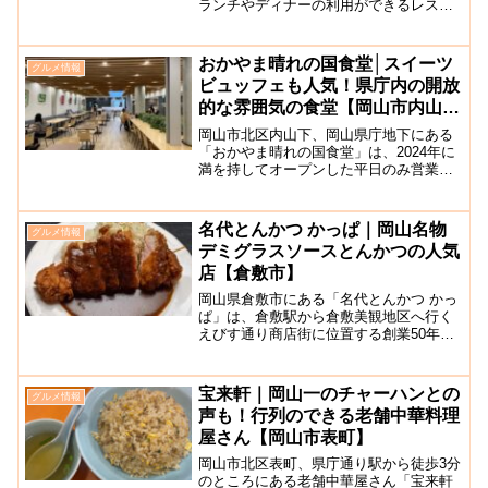
ランチやディナーの利用ができるレスト
ランとして営業しています。また、ここ
には結婚式場もあり、緑に囲まれた素敵
な結婚式を挙げる事もできます。四季
おかやま晴れの国食堂│スイーツ
グルメ情報
折々で異なる自然の雰囲気...
ビュッフェも人気！県庁内の開放
的な雰囲気の食堂【岡山市内山
下】
岡山市北区内山下、岡山県庁地下にある
「おかやま晴れの国食堂」は、2024年に
満を持してオープンした平日のみ営業の
広々とした開放的な食堂です。清潔感の
ある広々とした店内は、明るく開放的な
雰囲気でランチ利用やティータイム、ち
名代とんかつ かっぱ｜岡山名物
グルメ情報
ょっとした休憩にもっ...
デミグラスソースとんかつの人気
店【倉敷市】
岡山県倉敷市にある「名代とんかつ かっ
ぱ」は、倉敷駅から倉敷美観地区へ行く
えびす通り商店街に位置する創業50年以
上の老舗食堂です。連日、県内外の多く
のお客さんで大行列ができるほど人気で
す！名物の「名代とんてい」をはじめ、
宝来軒｜岡山一のチャーハンとの
グルメ情報
ハンバーグやポークス...
声も！行列のできる老舗中華料理
屋さん【岡山市表町】
岡山市北区表町、県庁通り駅から徒歩3分
のところにある老舗中華屋さん「宝来軒