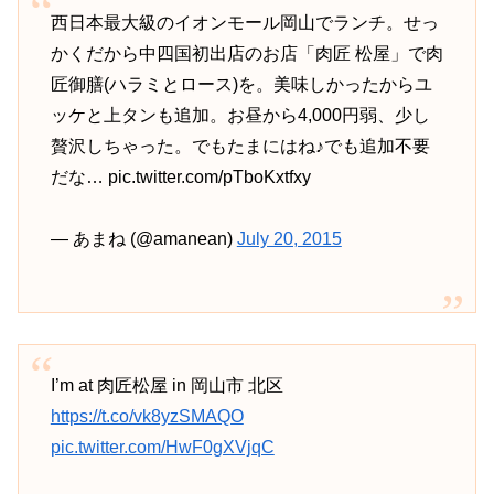
西日本最大級のイオンモール岡山でランチ。せっ
かくだから中四国初出店のお店「肉匠 松屋」で肉
匠御膳(ハラミとロース)を。美味しかったからユ
ッケと上タンも追加。お昼から4,000円弱、少し
贅沢しちゃった。でもたまにはね♪でも追加不要
だな… pic.twitter.com/pTboKxtfxy
— あまね (@amanean)
July 20, 2015
I’m at 肉匠松屋 in 岡山市 北区
https://t.co/vk8yzSMAQO
pic.twitter.com/HwF0gXVjqC