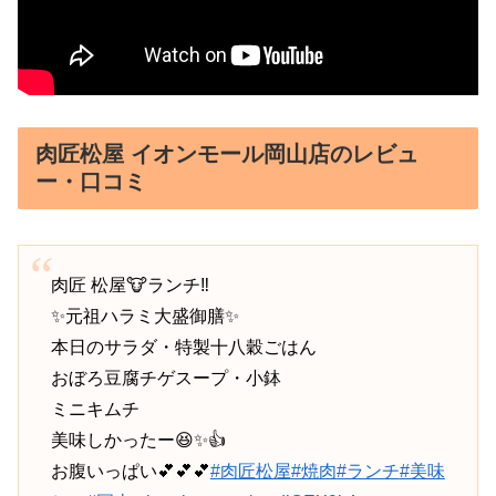
肉匠松屋 イオンモール岡山店のレビュ
ー・口コミ
肉匠 松屋🐮ランチ‼️
✨元祖ハラミ大盛御膳✨
本日のサラダ・特製十八穀ごはん
おぼろ豆腐チゲスープ・小鉢
ミニキムチ
美味しかったー😆✨👍
お腹いっぱい💕💕💕
#肉匠松屋
#焼肉
#ランチ
#美味