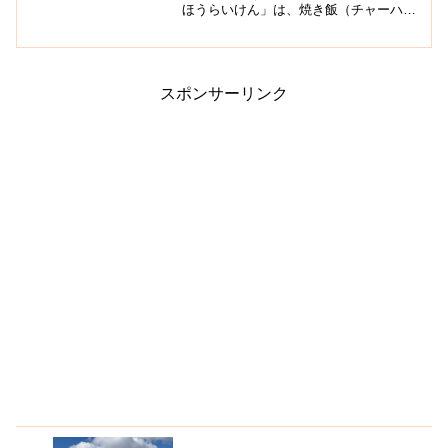
ほうらいけん」は、焼き飯（チャーハ
ン）が美味いと評判で、昼時や夕飯の時
間帯には店の外に列ができることがある
ほどの人気のお店です。ほうらいけん店
内は決して広いわけではな...
スポンサーリンク