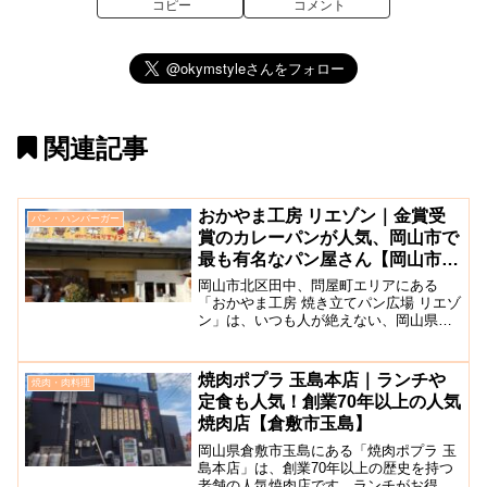
コピー
コメント
関連記事
おかやま工房 リエゾン｜金賞受
パン・ハンバーガー
賞のカレーパンが人気、岡山市で
最も有名なパン屋さん【岡山市田
中】
岡山市北区田中、問屋町エリアにある
「おかやま工房 焼き立てパン広場 リエゾ
ン」は、いつも人が絶えない、岡山県内
で最も有名といっても過言ではない人気
のパン屋さんです！「牛肉と野菜のカレ
ーパン」は、カレーパングランプリで金
焼肉ポプラ 玉島本店｜ランチや
焼肉・肉料理
賞を受賞し、お店の看板...
定食も人気！創業70年以上の人気
焼肉店【倉敷市玉島】
岡山県倉敷市玉島にある「焼肉ポプラ 玉
島本店」は、創業70年以上の歴史を持つ
老舗の人気焼肉店です。ランチがお得で