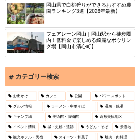
岡山県で白桃狩りができるおすすめ農
園ランキング3選【2026年最新】
フェアレーン岡山｜岡山駅から徒歩圏
内！低料金で楽しめる綺麗なボウリン
グ場【岡山市清心町】
カテゴリー検索
お出かけ
カフェ
公園
パワースポット
グルメ情報
ラーメン・中華そば
温泉・銭湯
キャンプ場
美術館・博物館
倉敷美観地区
イベント情報
城・史跡・遺跡
うどん・そば
景勝地
観光ホテル・民宿
スイーツ・和菓子
焼肉・肉料理