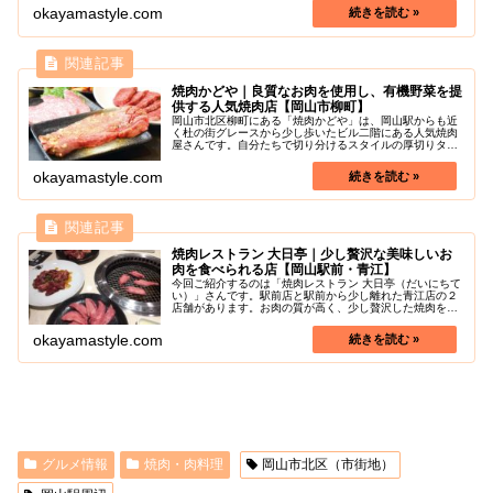
ススメです。めんどくサガリ屋のお...
okayamastyle.com
焼肉かどや｜良質なお肉を使用し、有機野菜を提
供する人気焼肉店【岡山市柳町】
岡山市北区柳町にある「焼肉かどや」は、岡山駅からも近
く杜の街グレースから少し歩いたビル二階にある人気焼肉
屋さんです。自分たちで切り分けるスタイルの厚切りタン
ステーキや、ハラミサムギョプサルが人気メニューです
が、豚肉の「おうぎ」や「のど笛」な...
okayamastyle.com
焼肉レストラン 大日亭｜少し贅沢な美味しいお
肉を食べられる店【岡山駅前・青江】
今回ご紹介するのは「焼肉レストラン 大日亭（だいにちて
い）」さんです。駅前店と駅前から少し離れた青江店の２
店舗があります。お肉の質が高く、少し贅沢した焼肉を食
べたいときにぜひ行ってみてはいかがでしょうか。駅前店
は、西川緑道公園沿いにあります...
okayamastyle.com
グルメ情報
焼肉・肉料理
岡山市北区（市街地）