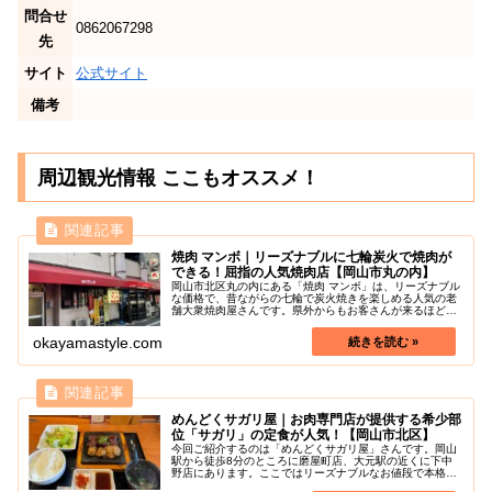
問合せ
0862067298
先
サイト
公式サイト
備考
周辺観光情報 ここもオススメ！
焼肉 マンボ｜リーズナブルに七輪炭火で焼肉が
できる！屈指の人気焼肉店【岡山市丸の内】
岡山市北区丸の内にある「焼肉 マンボ」は、リーズナブル
な価格で、昔ながらの七輪で炭火焼きを楽しめる人気の老
舗大衆焼肉屋さんです。県外からもお客さんが来るほどフ
ァンの多いお店で「岡山で一番美味い焼肉屋」という人も
いるほどです。昼の11時から営...
okayamastyle.com
めんどくサガリ屋｜お肉専門店が提供する希少部
位「サガリ」の定食が人気！【岡山市北区】
今回ご紹介するのは「めんどくサガリ屋」さんです。岡山
駅から徒歩8分のところに磨屋町店、大元駅の近くに下中
野店にあります。ここではリーズナブルなお値段で本格焼
肉定食がいただけると人気のお店です。特にホルモンがオ