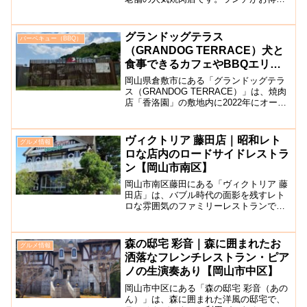
正午前の早い時間から満席になる日も多
いです。店内には、一人でも気軽に焼肉
が楽しめるカウンター席や、5人程度入る
グランドッグテラス
バーベキュー（BBQ）
ことができる半個室...
（GRANDOG TERRACE）犬と
食事できるカフェやBBQエリア
完備【倉敷市】
岡山県倉敷市にある「グランドッグテラ
ス（GRANDOG TERRACE）」は、焼肉
店「香洛園」の敷地内に2022年にオープ
ンした、愛犬と一緒に楽しめるカフェ、
ドッグラン、BBQエリアなどのある施設
です。約1000坪の敷地があり、敷地のド
ヴィクトリア 藤田店｜昭和レト
グルメ情報
ッグ...
ロな店内のロードサイドレストラ
ン【岡山市南区】
岡山市南区藤田にある「ヴィクトリア 藤
田店」は、バブル時代の面影を残すレト
ロな雰囲気のファミリーレストランで
す。モーニングやサービスランチがボリ
ューム満点で人気です。メニューは、ス
テーキやハンバーグなどの洋食料理、ト
森の邸宅 彩音｜森に囲まれたお
グルメ情報
ンカツ定食などの和風御膳...
洒落なフレンチレストラン・ピア
ノの生演奏あり【岡山市中区】
岡山市中区にある「森の邸宅 彩音（あの
ん）」は、森に囲まれた洋風の邸宅で、