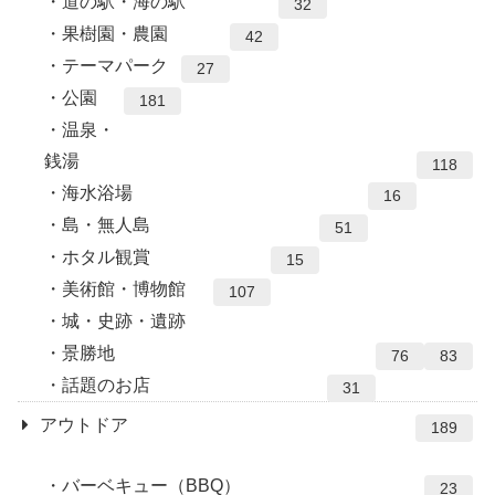
道の駅・海の駅
32
果樹園・農園
42
テーマパーク
27
公園
181
温泉・
銭湯
118
海水浴場
16
島・無人島
51
ホタル観賞
15
美術館・博物館
107
城・史跡・遺跡
景勝地
76
83
話題のお店
31
アウトドア
189
バーベキュー（BBQ）
23