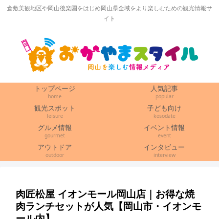
倉敷美観地区や岡山後楽園をはじめ岡山県全域をより楽しむための観光情報サ
イト
トップページ
人気記事
home
popular
観光スポット
子ども向け
leisure
kosodate
グルメ情報
イベント情報
gourmet
event
アウトドア
インタビュー
outdoor
interview
肉匠松屋 イオンモール岡山店｜お得な焼
肉ランチセットが人気【岡山市・イオンモ
ール内】