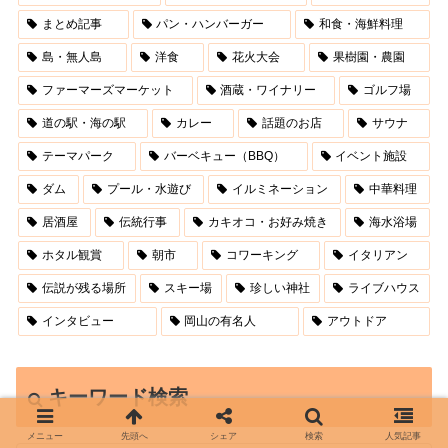
まとめ記事
パン・ハンバーガー
和食・海鮮料理
島・無人島
洋食
花火大会
果樹園・農園
ファーマーズマーケット
酒蔵・ワイナリー
ゴルフ場
道の駅・海の駅
カレー
話題のお店
サウナ
テーマパーク
バーベキュー（BBQ）
イベント施設
ダム
プール・水遊び
イルミネーション
中華料理
居酒屋
伝統行事
カキオコ・お好み焼き
海水浴場
ホタル観賞
朝市
コワーキング
イタリアン
伝説が残る場所
スキー場
珍しい神社
ライブハウス
インタビュー
岡山の有名人
アウトドア
キーワード検索
メニュー
先頭へ
シェア
検索
人気記事