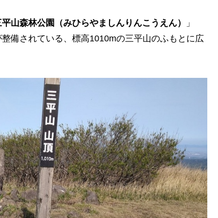
三平山森林公園（みひらやましんりんこうえん）
」
整備されている、標高1010mの三平山のふもとに広