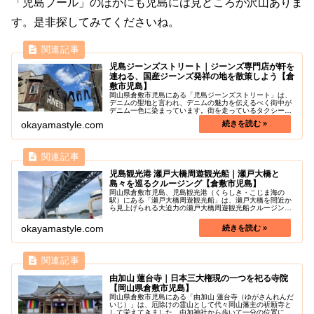
「児島プール」のほかにも児島には見どころが沢山ありま
す。是非探してみてくださいね。
児島ジーンズストリート｜ジーンズ専門店が軒を
連ねる、国産ジーンズ発祥の地を散策しよう【倉
敷市児島】
岡山県倉敷市児島にある「児島ジーンズストリート」は、
デニムの聖地と言われ、デニムの魅力を伝えるべく街中が
デニム一色に染まっています。街を走っているタクシーが
デニムでラッピングされていたり児島ジーンズバスや、駅
okayamastyle.com
の改札口や自動販売機までもがデニ...
児島観光港 瀬戸大橋周遊観光船｜瀬戸大橋と
島々を巡るクルージング【倉敷市児島】
岡山県倉敷市児島、児島観光港（くらしき・こじま海の
駅）にある「瀬戸大橋周遊観光船」は、瀬戸大橋を間近か
ら見上げられる大迫力の瀬戸大橋周遊観光船クルージング
が楽しめます。瀬戸大橋は、本州四国間で最初に開通した
橋で、唯一JRの線路も走っている最...
okayamastyle.com
由加山 蓮台寺｜日本三大権現の一つを祀る寺院
【岡山県倉敷市児島】
岡山県倉敷市児島にある「由加山 蓮台寺（ゆがさんれんだ
いじ）」は、厄除けの霊山として代々岡山藩主の祈願寺と
して栄えてきました。由加神社から歩いて一分の位置にあ