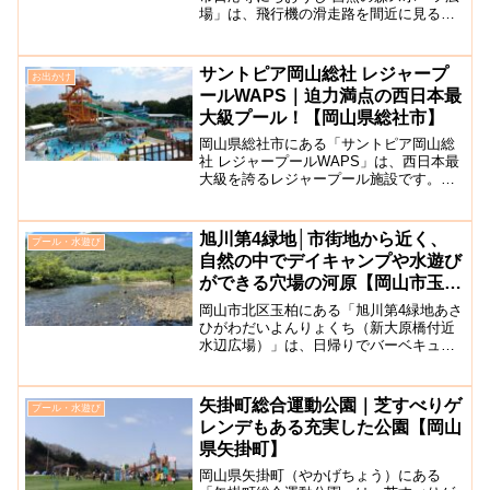
場」は、飛行機の滑走路を間近に見るこ
とができる珍しい特徴をもった公園で
す。この公園では、自然観察・散策など
の自然体験や、夏は水遊び、野球・テニ
サントピア岡山総社 レジャープ
お出かけ
ス・パターゴルフなどのス...
ールWAPS｜迫力満点の西日本最
大級プール！【岡山県総社市】
岡山県総社市にある「サントピア岡山総
社 レジャープールWAPS」は、西日本最
大級を誇るレジャープール施設です。す
ぐ近くに「サントピア岡山総社グランピ
ング」施設もあります。流れるプールや
幼児も遊べるプールがあるキッズパーク
旭川第4緑地│市街地から近く、
プール・水遊び
を完備しており、ロッ...
自然の中でデイキャンプや水遊び
ができる穴場の河原【岡山市玉
柏】
岡山市北区玉柏にある「旭川第4緑地あさ
ひがわだいよんりょくち（新大原橋付近
水辺広場）」は、日帰りでバーベキュー
や、川遊びが楽しめるスポットです。旭
川第4緑地の河原は、遠浅になっているた
め小さなお子様でも安心して水遊びを楽
矢掛町総合運動公園｜芝すべりゲ
プール・水遊び
しむことができますよ...
レンデもある充実した公園【岡山
県矢掛町】
岡山県矢掛町（やかげちょう）にある