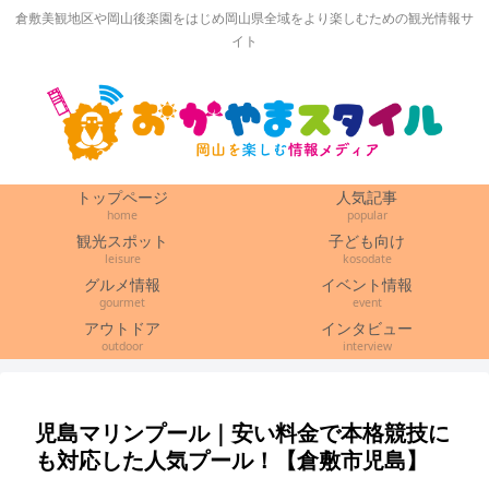
倉敷美観地区や岡山後楽園をはじめ岡山県全域をより楽しむための観光情報サ
イト
トップページ
人気記事
home
popular
観光スポット
子ども向け
leisure
kosodate
グルメ情報
イベント情報
gourmet
event
アウトドア
インタビュー
outdoor
interview
児島マリンプール｜安い料金で本格競技に
も対応した人気プール！【倉敷市児島】