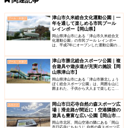
津山市久米総合文化運動公園｜一
プール・水遊び
年を通して楽しめる市民プール
レインボー【岡山県】
岡山県津山市にある「津山市久米総合文
化運動公園」の市民プール レインボー
は、平成7年にオープンした運動公園の中
にある市民プールです。25mプール、幼
児プール、屋外流水プールのほか、ウォ
ータースライダーやジャグジーなど夏期
津山市勝北総合スポーツ公園｜複
プール・水遊び
限定の屋外プールと通...
合遊具や遊歩道が充実の施設【岡
山県津山市】
岡山県津山市にある「津山市勝北しょう
ぼく総合スポーツ公園」は、周囲を山に
囲まれた、子供から大人まで楽しむこと
が出来る総合公園です。野球場やサッカ
ー場、テニスコート、多目的広場、ロー
ラー滑り台（休止中）などの施設があ
岡山市日応寺自然の森スポーツ広
お出かけ
り、様々なスポーツが楽しめ...
場｜滑走路が間近に！空港隣接の
遊具も豊富な広い公園【岡山市北
区】
岡山市北区、岡山空港の隣にある「岡山
市日応寺にちおうじ 自然の森スポーツ広