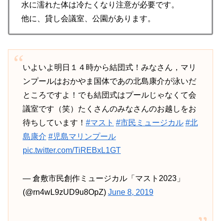
水に濡れた体は冷たくなり注意が必要です。
他に、貸し会議室、公園があります。
いよいよ明日１４時から結団式！みなさん，マリ
ンプールはおかやま国体であの北島康介が泳いだ
ところですよ！でも結団式はプールじゃなくて会
議室です（笑）たくさんのみなさんのお越しをお
待ちしています！
#マスト
#市民ミュージカル
#北
島康介
#児島マリンプール
pic.twitter.com/TiREBxL1GT
— 倉敷市民創作ミュージカル「マスト2023」
(@rn4wL9zUD9u8OpZ)
June 8, 2019