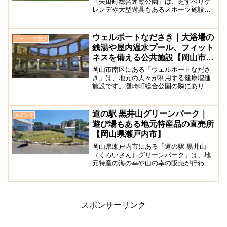
「矢掛町総合運動公園」は、芝すべりゲ
レンデや大型遊具もあるスポーツ施設も
充実した広い運動公園です。子供達が存
分に体を動かして楽しめる多彩な遊具、
大型複合遊具や噴水広場などが充実して
ウェルポートなださき｜大浴場の
プール・水遊び
いることに加え、野球、ソフ...
銭湯や屋内温水プール、フィット
ネスを備える公共施設【岡山市南
区】
岡山市南区にある「ウェルポートなださ
き」は、地元の人々が利用する健康増進
施設です。灘崎町総合公園の隣にありま
す。施設内には、屋内温水プールと大浴
場、フィットネスを備えており、子供用
プールも完備しているため小さなお子様
道の駅 黒井山グリーンパーク｜
お出かけ
から大人まで幅広い人々に...
遊び場もある地元特産品の直売所
【岡山県瀬戸内市】
岡山県瀬戸内市にある「道の駅 黒井山
（くろいさん）グリーンパーク」は、地
元特産の海の幸や山の幸の販売が行われ
ている道の駅施設です。トイレがリニュ
ーアルし、ウォシュレット付、24時間利
用可能と快適になっています。食品を販
売しているゆうゆう交流...
スポンサーリンク