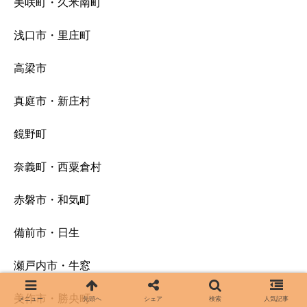
美咲町・久米南町
浅口市・里庄町
高梁市
真庭市・新庄村
鏡野町
奈義町・西粟倉村
赤磐市・和気町
備前市・日生
瀬戸内市・牛窓
美作市・勝央町
メニュー
先頭へ
シェア
検索
人気記事