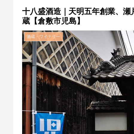
十八盛酒造｜天明五年創業、瀬
蔵【倉敷市児島】
酒蔵・ワイナリー