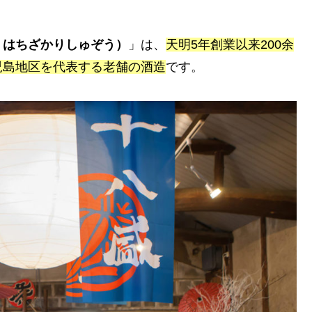
うはちざかりしゅぞう）
」は、
天明5年創業以来200余
児島地区を代表する老舗の酒造
です。