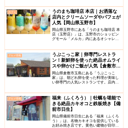
気のお店です。こちらのお店はテイクア
ウト専門店で、コロッケのほかチーズド
ッグやソフトクリームの販売も行われて
うのまち珈琲店 本店｜お洒落な
カフェ
いて、美観地区の食べ歩...
店内とクリームソーダやパフェが
人気【岡山県玉野市】
岡山県玉野市にある「うのまち珈琲店 本
店（玉野店）」は、玉野市のショッピン
グモール「メルカ」内にあるオシャレな
カフェ（ブックカフェ）です。クレド岡
山や東京渋谷、奈良にも店舗を広げ全国
展開している本店がここ玉野にありま
うぶこっこ家｜卵専門レストラ
グルメ情報
す。小説や写真集、漫画な...
ン！新鮮卵を使った絶品オムライ
スや卵かけご飯が人気【倉敷市玉
島】
岡山県倉敷市玉島にある「うぶこっこ
家」は、朝どれ卵を使った料理が美味し
い卵専門の人気レストランです。店内で
は養鶏所の新鮮卵を購入することもでき
ます。レストランでの人気はふわふわの
卵のオムライスと、お手頃な価格で新鮮
福来（ふくろう）｜牡蠣を堪能で
グルメ情報
な卵を食べられる卵かけご飯...
きる絶品カキオコと鉄板焼き【備
前市日生】
岡山県備前市日生にある「福来（ふくろ
う）」は、名物カキオコを提供している
お好み焼き店です。黄色い建物が目印