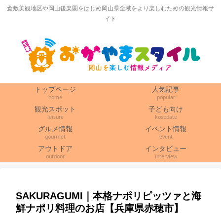
倉敷美観地区や岡山後楽園をはじめ岡山県全域をより楽しむための観光情報サ
イト
トップページ
人気記事
home
popular
観光スポット
子ども向け
leisure
kosodate
グルメ情報
イベント情報
gourmet
event
アウトドア
インタビュー
outdoor
interview
SAKURAGUMI｜本格ナポリピッツァと海
鮮ナポリ料理のお店【兵庫県赤穂市】