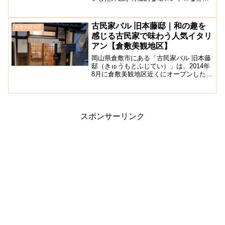
気の喫茶店、レストランです。創業50年
以上の歴史を誇る店内は茶色を基調とし
た落ち着いた雰囲気で、ソファー席が完
古民家バル 旧本藤邸｜和の趣を
倉敷美観地区
備されていますのでゆっ...
感じる古民家で味わう人気イタリ
アン【倉敷美観地区】
岡山県倉敷市にある「古民家バル 旧本藤
邸（きゅうもとふじてい）」は、2014年
8月に倉敷美観地区近くにオープンしたイ
タリアンレストランです。お店は倉敷駅
から徒歩圏内のセンター街を抜けた先に
あり、建物は築60年以上の趣のある古民
家をリノベーシ...
スポンサーリンク