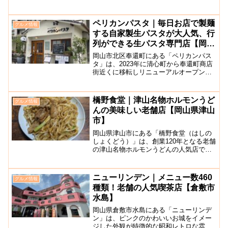
で、店内に入ると、優しいお母さんが出
迎えてくれます。「カキオコ」、「カキ
オコもだん」、「カキオコミックス」と
ペリカンパスタ｜毎日お店で製麺
グルメ情報
いう3つの種類のメニューが...
する自家製生パスタが大人気、行
列ができる生パスタ専門店【岡山
市奉還町】
岡山市北区奉還町にある「ペリカンパス
タ」は、2023年に清心町から奉還町商店
街近くに移転しリニューアルオープンし
た人気の生パスタ専門店です。ランチ時
には行列ができることも珍しくありませ
ん。こちらのお店は、毎日お店で製麺さ
橋野食堂｜津山名物ホルモンうど
グルメ情報
れる自家製生パスタが...
んの美味しい老舗店【岡山県津山
市】
岡山県津山市にある「橋野食堂（はしの
しょくどう）」は、創業120年となる老舗
の津山名物ホルモンうどんの人気店で
す。津山グルメと言ったらホルモンうど
ん！秘伝のたれで焼き上げた津山でも人
気のホルモンうどんが食べられるお店で
ニューリンデン｜メニュー数460
グルメ情報
す。老舗食堂の伝統の味...
種類！老舗の人気喫茶店【倉敷市
水島】
岡山県倉敷市水島にある「ニューリンデ
ン」は、ピンクのかわいいお城をイメー
ジした外観が特徴的な昭和レトロな雰囲