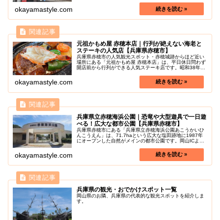
は、どれを買おうか迷ってしまうほどのパンがずらりと並
んでおり、どのパンも独自性があ...
okayamastyle.com
元祖かもめ屋 赤穂本店｜行列が絶えない海老と
ステーキの人気店【兵庫県赤穂市】
兵庫県赤穂市の人気観光スポット・赤穂城跡からほど近い
場所にある「元祖かもめ屋 赤穂本店」は、平日休日問わず
開店前から行列ができる人気ステーキ店です。昭和38年創
業の老舗店の店内はテーブル席や座敷席を完備した広々と
しており、普段利用だけでなく...
okayamastyle.com
兵庫県立赤穂海浜公園｜恐竜や大型遊具で一日遊
べる！広大な都市公園【兵庫県赤穂市】
兵庫県赤穂市にある「兵庫県立赤穂海浜公園あこうかいひ
んこうえん」は、71.7haという広大な塩田跡地に1987年
にオープンした自然がメインの都市公園です。岡山ICより
車で約45分です。1歳から小学校高学年までの幅広い年齢
層に合った多彩な遊具...
okayamastyle.com
兵庫県の観光・おでかけスポット一覧
岡山県のお隣、兵庫県の代表的な観光スポットを紹介しま
す。