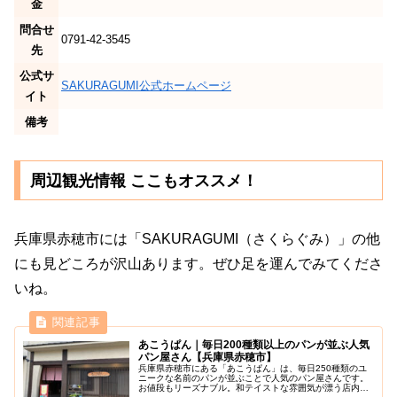
金
問合せ
0791-42-3545
先
公式サ
SAKURAGUMI公式ホームページ
イト
備考
周辺観光情報 ここもオススメ！
兵庫県赤穂市には「SAKURAGUMI（さくらぐみ）」の他
にも見どころが沢山あります。ぜひ足を運んでみてくださ
いね。
あこうぱん｜毎日200種類以上のパンが並ぶ人気
パン屋さん【兵庫県赤穂市】
兵庫県赤穂市にある「あこうぱん」は、毎日250種類のユ
ニークな名前のパンが並ぶことで人気のパン屋さんです。
お値段もリーズナブル。和テイストな雰囲気が漂う店内に