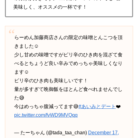
美味しく、オススメの一杯です！
らーめん加藤商店さんの限定の味噌とんこつを頂
きました☺️
少し甘めの味噌ですがピリ辛のひき肉を混ざて食
べるとちょうど良い辛みでめっちゃ美味しくなり
ます☺️
ピリ辛のひき肉も美味しいです！
量が多すぎて晩御飯をほとんど食べれませんでし
た😅
今はめっちゃ腹減ってます😅
#あいみとデート
❤️
pic.twitter.com/fvWD9MVQqq
— たーちゃん (@tada_taa_chan)
December 17,