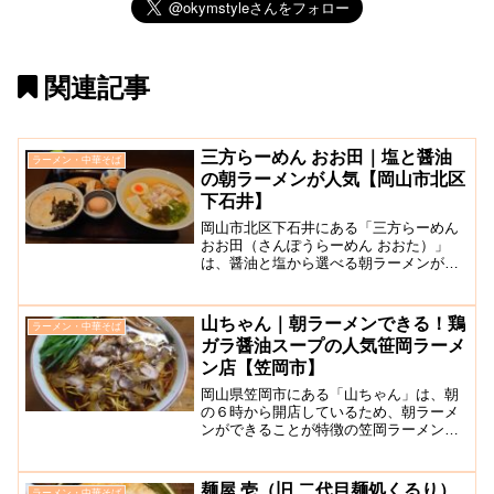
関連記事
三方らーめん おお田｜塩と醤油
ラーメン・中華そば
の朝ラーメンが人気【岡山市北区
下石井】
岡山市北区下石井にある「三方らーめん
おお田（さんぽうらーめん おおた）」
は、醤油と塩から選べる朝ラーメンが人
気のラーメン屋です。ラーメンは基本的
に醤油と塩から選ぶことができますが、
どちらも人気ですが特に塩が評判です。
山ちゃん｜朝ラーメンできる！鶏
ラーメン・中華そば
貝の出汁が効いたスッキ...
ガラ醤油スープの人気笹岡ラーメ
ン店【笠岡市】
岡山県笠岡市にある「山ちゃん」は、朝
の６時から開店しているため、朝ラーメ
ンができることが特徴の笠岡ラーメン専
門店です。千鳥の大悟の生まれ故郷の島
「北木島」に行けるフェリー乗り場の近
くにあるということでも人気のランチス
麺屋 壱（旧 二代目麺処くるり）
ラーメン・中華そば