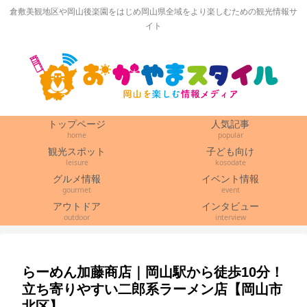
倉敷美観地区や岡山後楽園をはじめ岡山県全域をより楽しむための観光情報サ
イト
トップページ
人気記事
home
popular
観光スポット
子ども向け
leisure
kosodate
グルメ情報
イベント情報
gourmet
event
アウトドア
インタビュー
outdoor
interview
らーめん加藤商店｜岡山駅から徒歩10分！
立ち寄りやすい二郎系ラーメン店【岡山市
北区】