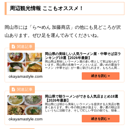
周辺観光情報 ここもオススメ！
岡山市には「ら〜めん 加藤商店」の他にも見どころが沢
山あります。ぜひ足を運んでみてくださいね。
岡山県の美味しい人気ラーメン屋・中華そば店ラ
ンキング19選【2026年最新】
岡山県は美味しいラーメン屋の多い県として実は知られて
います。岡山県の名物ラーメンといえば、濃いめの醤油ラ
ーメン（中華そば）が一番に挙げられます。もちろん岡山
の人気ラーメン屋は醤油ラーメンだけではなく。味噌ラー
メン、家系ラーメン、二郎系ラーメ...
okayamastyle.com
岡山県で朝ラーメンができる人気店まとめ18選
【2026年最新】
岡山県には朝から美味しいラーメンを提供する人気店が数
多くあります。寒い冬の朝は体が温まり、暑い夏の朝は涼
しいうちに活動でき、そして忙しい平日の朝でも、朝食に
ラーメンを食べられることが魅力ですね。しかし、どこで
朝ラーメンをやっているのか、どこ...
okayamastyle.com