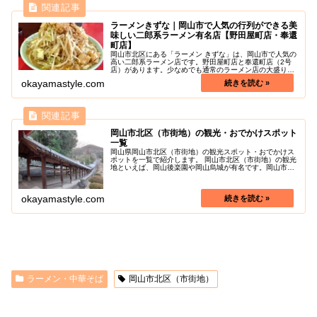
ラーメンきずな｜岡山市で人気の行列ができる美
味しい二郎系ラーメン有名店【野田屋町店・奉還
町店】
岡山市北区にある「ラーメン きずな」は、岡山市で人気の
高い二郎系ラーメン店です。野田屋町店と奉還町店（2号
店）があります。少なめでも通常のラーメン店の大盛りと
同じくらいのボリュームがあります！半分で一般的な並盛
okayamastyle.com
りになります。麺は太い平打ち麺...
岡山市北区（市街地）の観光・おでかけスポット
一覧
岡山県岡山市北区（市街地）の観光スポット・おでかけス
ポットを一覧で紹介します。 岡山市北区（市街地）の観光
地といえば、岡山後楽園や岡山烏城が有名です。岡山市北
区（市街地）の色々な魅力を探しに行きましょう！
okayamastyle.com
ラーメン・中華そば
岡山市北区（市街地）