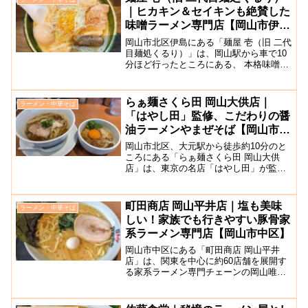
ポットです。笠岡市では養...
｜ヒカキン＆セイキンも絶賛した
味噌ラーメン専門店【岡山市伊
島】
岡山市北区伊島にある「麺屋 壱（旧 二代
目麺処くるり）」は、岡山駅から車で10
分ほど行ったところにある、 本格味噌ラ
ーメンがいただける味噌ラーメン専門店
です。全国からお客さんが訪れるほど有
名な岡山県屈指の行列ができる人気店で
らぁ麺さくら田 岡山大供店｜
ラーメン・中華そば
す。東京にあった...
「はやし田」監修、こだわりの醤
油ラーメンやまぜそば【岡山市北
区】
岡山市北区、大元駅から徒歩約10分のと
ころにある「らぁ麺さくら田 岡山大供
店」は、東京の名店「はやし田」が監修
してオープンしたラーメン店です。オー
プン当初は行列必至でした。ここの麺は
全粒粉を使用していて、数種類の厳選し
町田商店 岡山平井店｜塩も美味
ラーメン・中華そば
た小麦を使用しています...
しい！家族でも行きやすい豚骨家
系ラーメン専門店【岡山市中区】
岡山市中区にある「町田商店 岡山平井
店」は、関東を中心に約60店舗を展開す
る家系ラーメン専門チェーンの岡山唯一
の支店です。こちらのお店のラーメン
は、秘伝の豚骨ベースのスープと3種類の
小麦粉をブレンドした低加水の中太麺が