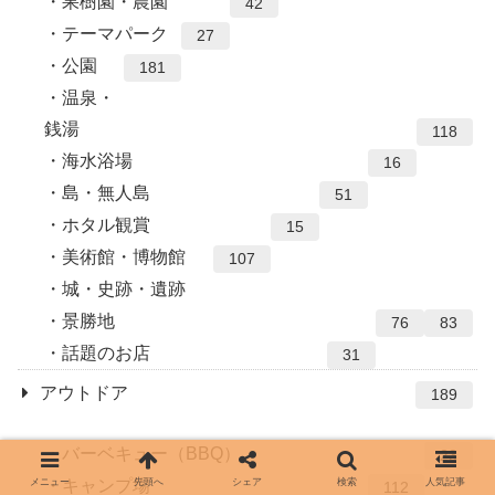
果樹園・農園
42
テーマパーク
27
公園
181
温泉・
銭湯
118
海水浴場
16
島・無人島
51
ホタル観賞
15
美術館・博物館
107
城・史跡・遺跡
景勝地
76
83
話題のお店
31
アウトドア
189
バーベキュー（BBQ）
23
キャンプ場
メニュー
先頭へ
シェア
検索
人気記事
112