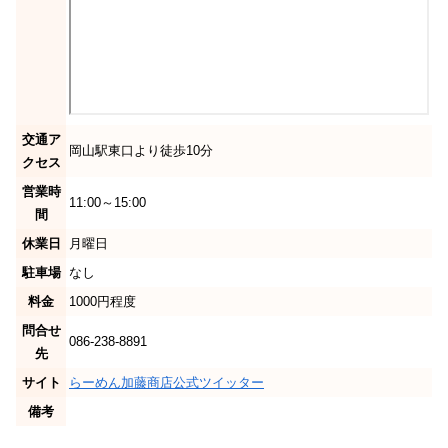
交通ア
岡山駅東口より徒歩10分
クセス
営業時
11:00～15:00
間
休業日
月曜日
駐車場
なし
料金
1000円程度
問合せ
086-238-8891
先
サイト
らーめん加藤商店公式ツイッター
備考