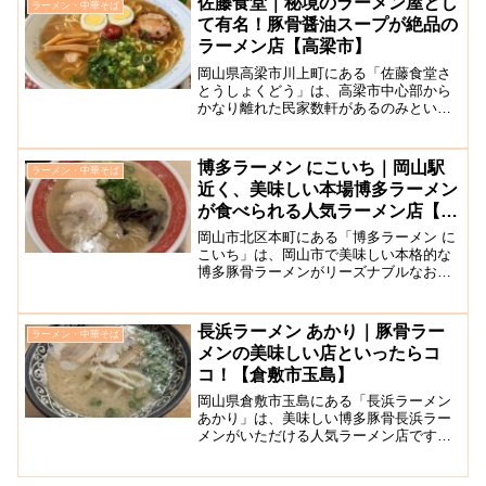
佐藤食堂｜秘境のラーメン屋とし
ラーメン・中華そば
特徴的。麺はもっちりと...
て有名！豚骨醤油スープが絶品の
ラーメン店【高梁市】
岡山県高梁市川上町にある「佐藤食堂さ
とうしょくどう」は、高梁市中心部から
かなり離れた民家数軒があるのみという
秘境に佇むラーメン店です。お店の窓か
らは、自然溢れた景色を眺めることがで
き、のどかな景色にとても癒やされま
博多ラーメン にこいち｜岡山駅
ラーメン・中華そば
す。春には、春には桜が咲き...
近く、美味しい本場博多ラーメン
が食べられる人気ラーメン店【岡
山本町】
岡山市北区本町にある「博多ラーメン に
こいち」は、岡山市で美味しい本格的な
博多豚骨ラーメンがリーズナブルなお値
段でいただけると評判の人気ラーメン屋
さんです。岡山駅東口を出て徒歩３分ほ
どの高島屋隣のビル、地下グルメ街でア
長浜ラーメン あかり｜豚骨ラー
ラーメン・中華そば
クセスにも優れており、...
メンの美味しい店といったらコ
コ！【倉敷市玉島】
岡山県倉敷市玉島にある「長浜ラーメン
あかり」は、美味しい博多豚骨長浜ラー
メンがいただける人気ラーメン店です。
倉敷で長浜の豚骨ラーメンといたら、
「あかり」に行けば間違いないと言われ