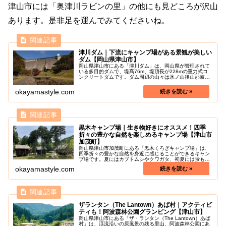
津山市には「奥津川ラビンの里」の他にも見どころが沢山
あります。是非足を運んでみてくださいね。
津川ダム｜下流にキャンプ場がある景観が美しい
ダム【岡山県津山市】
岡山県津山市にある「津川ダム」は、岡山県が管理されて
いる多目的ダムで、堤髙76m、堤頂長が228mの重力式コ
ンクリートダムです。ダム周辺の山々は氷ノ山後山那岐山
(ひょうのせんうしろやまなぎさん)国定公園にしていされ
ており、四季折々の自然の美...
okayamastyle.com
黒木キャンプ場｜生き物好きにオススメ！四季
折々の豊かな自然を楽しめるキャンプ場【津山市
加茂町】
岡山県津山市加茂町にある「黒木くろぎキャンプ場」は、
四季折々の豊かな自然を身近に感じることができるキャン
プ場です。夏にはカブトムシやクワガタ、初夏には蛍も現
れますよ。キャンプ初心者から上級者まで、様々な用途で
okayamastyle.com
満喫できる空間になっています。近...
ザランタン（The Lantown）あば村｜アクティビ
ティも！阿波森林公園グランピング【津山市】
岡山県津山市にある「ザ・ランタン（The Lantown）あば
村」は、渓流沿いの原風景の残る里山、阿波森林公園にあ