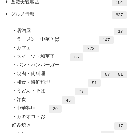
倉敷美観地区
104
グルメ情報
837
居酒屋
17
ラーメン・中華そば
147
カフェ
222
スイーツ・和菓子
66
パン・ハンバーガー
焼肉・肉料理
57
51
和食・海鮮料理
51
うどん・そば
77
洋食
45
中華料理
20
カキオコ・お
好み焼き
17