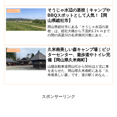
ケーションにあるグランピングキャンプ
施設です。西脇海岸（矢寄ヶ浜）に面...
そうじゃ水辺の楽校｜キャンプや
キャンプ場
BBQスポットとして人気！【岡
山県総社市】
岡山県総社市にある「そうじゃ水辺の楽
校」は、総社大橋から下流約1.2ｋｍまで
の間の高梁川の右岸側河川敷にあり、約
35ヘクタールと広い敷地の無料キャンプ
場です。家族で遊べるエリアも多いです
が、楽校内の約9割は元の自然のままなの
久米南美しい森キャンプ場｜ビジ
キャンプ場
で、まったり散策...
ターセンター、遊歩道やトイレ完
備【岡山県久米南町】
山陽自動車道岡山ICから50分ほど北に車
を走らせた、岡山県久米南町にある「久
米南美しい森」です。道の駅くめなんか
らそう遠くない場所にあります。ここ
は、吉備高原の緑の中の一角に作られた
自然を身近に感じることのできる場所で
す。遊歩道や野鳥観察小...
スポンサーリンク