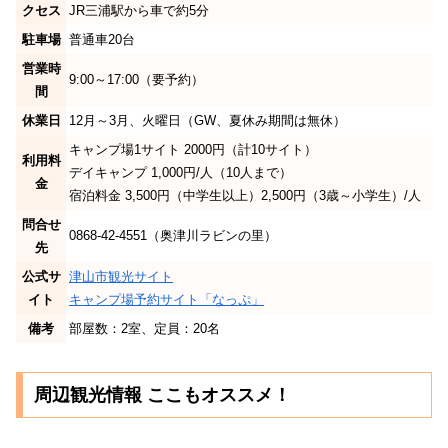
クセス
JR三浦駅から車で約5分
駐車場
普通車20台
営業時
9:00～17:00（要予約）
間
休業日
12月～3月、火曜日（GW、夏休み期間は無休）
キャンプ場1サイト 2000円（計10サイト）
利用料
デイキャンプ 1,000円/人（10人まで）
金
宿泊料金 3,500円（中学生以上）2,500円（3歳～小学生）/人
問合せ
0868-42-4551（奥津川ラビンの里）
先
公式サ
津山市観光サイト
イト
キャンプ場予約サイト「なっぷ」
備考
部屋数：2室、定員：20名
周辺観光情報 ここもオススメ！