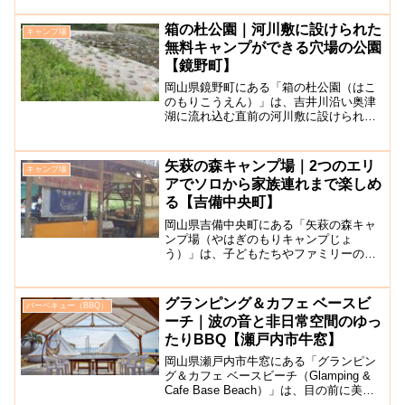
カンバーベキューができるレストランが
備わった2022年5月11日に誕生した岡山
箱の杜公園｜河川敷に設けられた
キャンプ場
の新ス...
無料キャンプができる穴場の公園
【鏡野町】
岡山県鏡野町にある「箱の杜公園（はこ
のもりこうえん）」は、吉井川沿い奥津
湖に流れ込む直前の河川敷に設けられた
公園です。公園と言っても遊具などは一
切なく、広々とした敷地に小川が流れて
いるだけの公園で、敷地内では無料でキ
矢萩の森キャンプ場｜2つのエリ
キャンプ場
ャンプを楽しむことができ...
アでソロから家族連れまで楽しめ
る【吉備中央町】
岡山県吉備中央町にある「矢萩の森キャ
ンプ場（やはぎのもりキャンプじょ
う）」は、子どもたちやファミリーの自
然体験の場として、本格的な「ブッシュ
クラフト」の楽しみが味わえるキャンプ
場です。吉備高原の一角にあり、里山に
グランピング＆カフェ ベースビ
バーベキュー（BBQ）
近い立地ながらも自然に恵まれ...
ーチ｜波の音と非日常空間のゆっ
たりBBQ【瀬戸内市牛窓】
岡山県瀬戸内市牛窓にある「グランピン
グ＆カフェ ベースビーチ（Glamping &
Cafe Base Beach）」は、目の前に美し
い瀬戸内海と小豆島を望める、絶景のロ