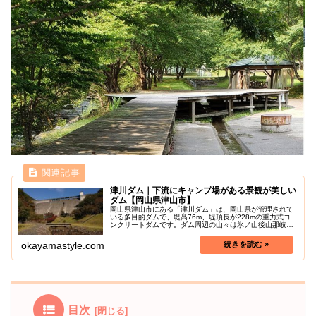
津川ダム｜下流にキャンプ場がある景観が美しい
ダム【岡山県津山市】
岡山県津山市にある「津川ダム」は、岡山県が管理されて
いる多目的ダムで、堤髙76m、堤頂長が228mの重力式コ
ンクリートダムです。ダム周辺の山々は氷ノ山後山那岐山
(ひょうのせんうしろやまなぎさん)国定公園にしていされ
ており、四季折々の自然の美...
okayamastyle.com
目次