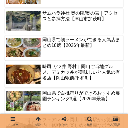
サムハラ神社 奥の院/奥の宮｜アクセ
スと参拝方法【津山市加茂町】
岡山県で朝ラーメンができる人気店ま
とめ18選【2026年最新】
味司 カツ丼 野村｜岡山ご当地グル
メ、デミカツ丼が美味しいと人気の有
名店【岡山駅前/平和町】
岡山県で白桃狩りができるおすすめ農
園ランキング3選【2026年最新】
フェアレーン岡山｜岡山駅から徒歩圏
内！低料金で楽しめる綺麗なボウリン
メニュー
先頭へ
シェア
検索
人気記事