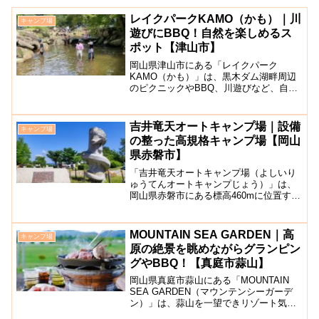
レイクパークKAMO（かも）｜川
キャンプ場
遊びにBBQ！自然を楽しめるス
ポット【津山市】
岡山県津山市にある「レイクパーク
KAMO（かも）」は、黒木ダム湖畔周辺
のピクニックやBBQ、川遊びなど、自然
の中で食事したり、遊んだりできるスポ
ットです。湖畔の広場や自然観察の森な
ど、あわせて15の園地があります。大自
吉井竜天オートキャンプ場｜設備
キャンプ場
然に囲まれたパークでは...
の整った高規格キャンプ場【岡山
県赤磐市】
「吉井竜天オートキャンプ場（よしいり
ゅうてんオートキャンプじょう）」は、
岡山県赤磐市にある標高460mに位置する
人気のオートキャンプ場です。とても綺
麗で広く、家族連れも多く賑やかです。
場内は手入れや管理が行き届いていて、
MOUNTAIN SEA GARDEN｜高
キャンプ場
トイレやシャワールー...
原の絶景を眺めながらグランピン
グやBBQ！【真庭市蒜山】
岡山県真庭市蒜山にある「MOUNTAIN
SEA GARDEN（マウンテンシーガーデ
ン）」は、蒜山を一望できリゾート気分
が楽しめるグランピング施設とジンギス