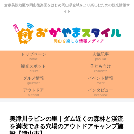
倉敷美観地区や岡山後楽園をはじめ岡山県全域をより楽しむための観光情報サ
イト
トップページ
人気記事
home
popular
観光スポット
子ども向け
leisure
kosodate
グルメ情報
イベント情報
gourmet
event
アウトドア
インタビュー
outdoor
interview
奥津川ラビンの里｜ダム近くの森林と渓流
を満喫できる穴場のアウトドアキャンプ施
設【津山市】