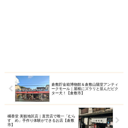
倉敷貯金箱博物館＆倉敷山陽堂アンティ
ークモール｜屋根にズラリと並んだビク
ター犬！【倉敷市】
橘香堂 美観地区店｜直営店で唯一「むら
すゞめ」手作り体験ができるお店【倉敷
市】