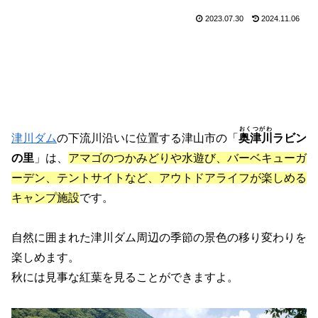
2023.07.30
2024.11.06
おくつがわ
津川ダム
の下流川沿いに位置する津山市の「
奥津川
ラビン
の里
」は、
アマゴのつかみどりや水遊び、バーベキューガ
ーデン、テントサイトなど、アウトドアライフが楽しめる
キャンプ施設
です。
自然に囲まれた津川ダム周辺の季節の景色の移り変わりを
楽しめます。
秋には見事な紅葉を見ることができますよ。