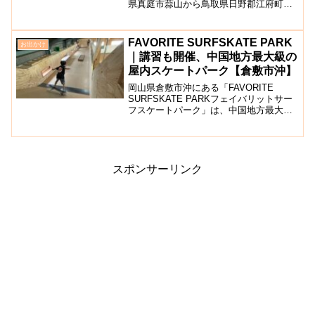
県真庭市蒜山から鳥取県日野郡江府町に
至る、延長約11.6kmの鳥取、岡山県道
114号・大山上福田線の通称です。北側に
は美しい山並みで知られる大山が広が
FAVORITE SURFSKATE PARK
お出かけ
り、南側には緑豊か...
｜講習も開催、中国地方最大級の
屋内スケートパーク【倉敷市沖】
岡山県倉敷市沖にある「FAVORITE
SURFSKATE PARKフェイバリットサー
フスケートパーク」は、中国地方最大級
の屋内スケートパークです。2階建ての建
物の中には、大型のフルボウルから複数
のランページ、ストリートエリアまで充
実のセク...
スポンサーリンク