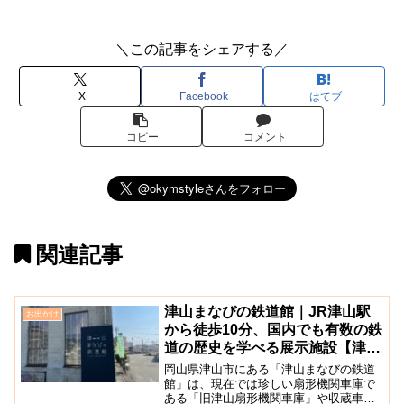
＼この記事をシェアする／
X
Facebook
はてブ
コピー
コメント
関連記事
津山まなびの鉄道館｜JR津山駅
お出かけ
から徒歩10分、国内でも有数の鉄
道の歴史を学べる展示施設【津山
市】
岡山県津山市にある「津山まなびの鉄道
館」は、現在では珍しい扇形機関車庫で
ある「旧津山扇形機関車庫」や収蔵車両