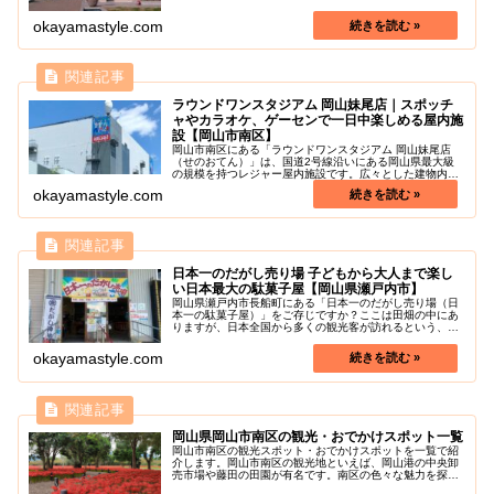
場の直営の商品販売店です。見ためが少し不ぞろいだった
り、賞味期限が近かったり、クレ...
okayamastyle.com
ラウンドワンスタジアム 岡山妹尾店｜スポッチ
ャやカラオケ、ゲーセンで一日中楽しめる屋内施
設【岡山市南区】
岡山市南区にある「ラウンドワンスタジアム 岡山妹尾店
（せのおてん）」は、国道2号線沿いにある岡山県最大級
の規模を持つレジャー屋内施設です。広々とした建物内に
は、ボウリング場やゲームコーナー、スポッチャ・カラオ
okayamastyle.com
ケ・ビリヤード・ダーツ・卓球・バ...
日本一のだがし売り場 子どもから大人まで楽し
い日本最大の駄菓子屋【岡山県瀬戸内市】
岡山県瀬戸内市長船町にある「日本一のだがし売り場（日
本一の駄菓子屋）」をご存じですか？ここは田畑の中にあ
りますが、日本全国から多くの観光客が訪れるという、知
る人ぞ知る岡山の観光スポットとなっています。外観は、
広大な敷地を持つ工場か倉庫のよう...
okayamastyle.com
岡山県岡山市南区の観光・おでかけスポット一覧
岡山市南区の観光スポット・おでかけスポットを一覧で紹
介します。岡山市南区の観光地といえば、岡山港の中央卸
売市場や藤田の田園が有名です。南区の色々な魅力を探し
に行きましょう！