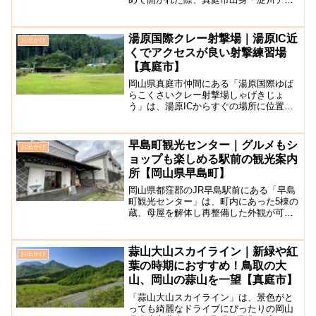
ニックこと柴田英昭（しばたひであき）
さんにより制作された作品です。この作
品は、宇野港周辺の沿岸や児島湖で拾い
湯原国際クレー射撃場｜湯原IC近
お出かけ
集めた空き缶やペット...
くでアクセスが良い射撃練習場
【真庭市】
岡山県真庭市仲間にある「湯原国際ゆば
らこくさいクレー射撃場しゃげきじょ
う」は、湯原ICからすぐの場所に位置す
る射撃練習場です。場内には、クレー射
撃はトラップ・スキート共に１面、その
他にもスラッグ50ｍ（5人）・エアライフ
早島町観光センター｜グルメもシ
お出かけ
ル30ｍ（1人）があ...
ョップも楽しめる駅前の観光案内
所【岡山県早島町】
岡山県都窪郡のJR早島駅前にある「早島
町観光センター」は、町内にあった5棟の
蔵、母屋を解体し再整備した外観が可愛
い観光案内施設です。裏に駐車場が6台
程。早島、岡山の名産や曜日によってお
店が変わるひまりやさん、卵娘庵こひよ
蒜山大山スカイライン｜新緑や紅
お出かけ
さんなどがあります。...
葉の時期におすすめ！鳥取の大
山、岡山の蒜山を一望【真庭市】
「蒜山大山スカイライン」は、景色がと
っても綺麗なドライブにぴったりの岡山