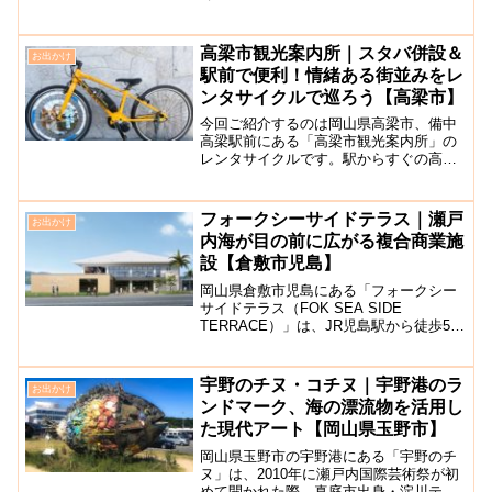
を中心とするさまざまな展示を見ること
が出来る資料館です。JR津山駅から徒歩
10分のアクセスなので訪れやすい立地に
高梁市観光案内所｜スタバ併設＆
お出かけ
あります。憩いの場も...
駅前で便利！情緒ある街並みをレ
ンタサイクルで巡ろう【高梁市】
今回ご紹介するのは岡山県高梁市、備中
高梁駅前にある「高梁市観光案内所」の
レンタサイクルです。駅からすぐの高梁
市図書館2階部分に、高梁市観光案内所が
併設してあり、そこでは観光地案内や物
産販売、そしてレンタサイクルのサービ
フォークシーサイドテラス｜瀬戸
お出かけ
スを行っています。1日...
内海が目の前に広がる複合商業施
設【倉敷市児島】
岡山県倉敷市児島にある「フォークシー
サイドテラス（FOK SEA SIDE
TERRACE）」は、JR児島駅から徒歩5分
の児島観光船のりばの横に立地する複合
商業施設です。かつては、岡山漁業共同
組合が運営していた水産物展示直売所だ
宇野のチヌ・コチヌ｜宇野港のラ
お出かけ
った場所をリ...
ンドマーク、海の漂流物を活用し
た現代アート【岡山県玉野市】
岡山県玉野市の宇野港にある「宇野のチ
ヌ」は、2010年に瀬戸内国際芸術祭が初
めて開かれた際、真庭市出身・淀川テク