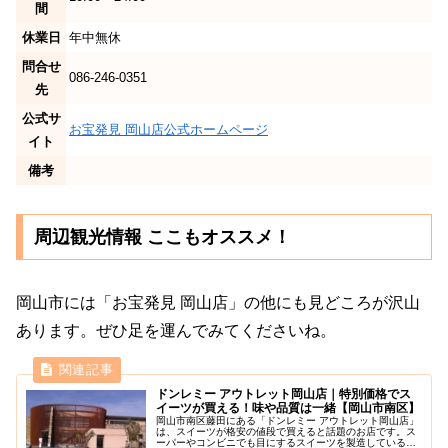
間
休業日
年中無休
問合せ
086-246-0351
先
公式サ
お宝発見 岡山店公式ホームページ
イト
備考
周辺観光情報 ここもオススメ！
岡山市には「お宝発見 岡山店」の他にも見どころが沢山
あります。ぜひ足を運んでみてくださいね。
ドンレミー アウトレット岡山店｜特別価格でス
イーツが買える！味や品質は一緒【岡山市南区】
岡山市南区藤田にある「ドンレミー アウトレット岡山店」
は、スイーツが格安の値段で買えると話題のお店です。ス
ーパーやコンビニでも目にするスイーツを製造している工