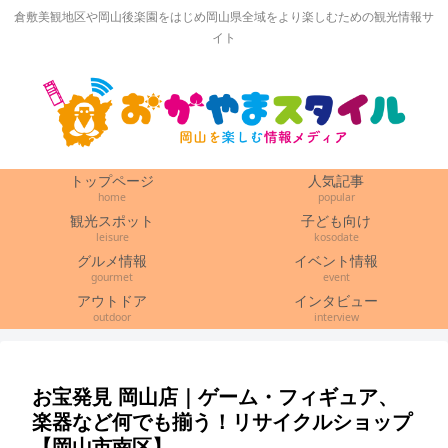
倉敷美観地区や岡山後楽園をはじめ岡山県全域をより楽しむための観光情報サ
イト
トップページ
人気記事
home
popular
観光スポット
子ども向け
leisure
kosodate
グルメ情報
イベント情報
gourmet
event
アウトドア
インタビュー
outdoor
interview
お宝発見 岡山店｜ゲーム・フィギュア、
楽器など何でも揃う！リサイクルショップ
【岡山市南区】