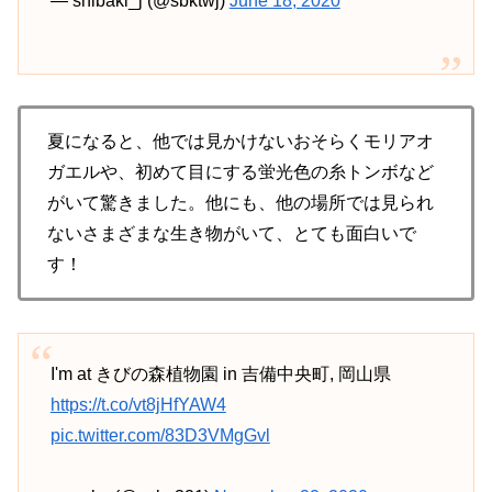
— shibaki_j (@sbktwj)
June 18, 2020
夏になると、他では見かけないおそらくモリアオ
ガエルや、初めて目にする蛍光色の糸トンボなど
がいて驚きました。他にも、他の場所では見られ
ないさまざまな生き物がいて、とても面白いで
す！
I'm at きびの森植物園 in 吉備中央町, 岡山県
https://t.co/vt8jHfYAW4
pic.twitter.com/83D3VMgGvl