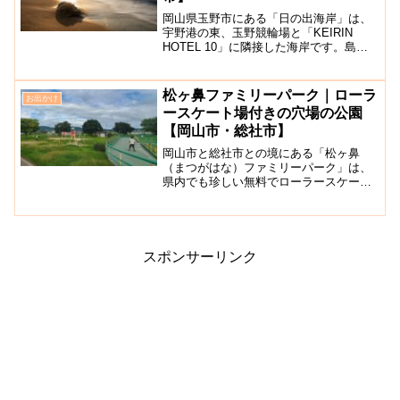
岡山県玉野市にある「日の出海岸」は、
宇野港の東、玉野競輪場と「KEIRIN
HOTEL 10」に隣接した海岸です。島々
の間から登る日の出が素晴らしいことか
ら日の出海岸と呼ばれており、多くのプ
レジャーボートが繋がれリゾート気分が
松ヶ鼻ファミリーパーク｜ローラ
お出かけ
満喫できます。...
ースケート場付きの穴場の公園
【岡山市・総社市】
岡山市と総社市との境にある「松ヶ鼻
（まつがはな）ファミリーパーク」は、
県内でも珍しい無料でローラースケート
場で遊べる穴場の公園です。「シンボル
広場」「イベント広場」「多目的広場」
「遊びの広場」「庭園の広場」の５つ広
場を設けた大きな公園です。...
スポンサーリンク