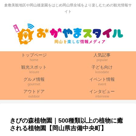
倉敷美観地区や岡山後楽園をはじめ岡山県全域をより楽しむための観光情報サ
イト
トップページ
人気記事
home
popular
観光スポット
子ども向け
leisure
kosodate
グルメ情報
イベント情報
gourmet
event
アウトドア
インタビュー
outdoor
interview
きびの森植物園｜500種類以上の植物に癒
される植物園【岡山県吉備中央町】