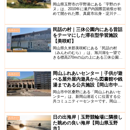
岡山県玉野市の宇野港にある「宇野のチ
ヌ」は、2010年に瀬戸内国際芸術祭が初
めて開かれた際、真庭市出身・淀川テク
ニックこと柴田英昭（しばたひであき）
さんにより制作された作品です。この作
品は、宇野港周辺の沿岸や児島湖で拾い
民話の村｜三休公園内にある昔話
お出かけ
集めた空き缶やペット...
をテーマにした滞在型学習施設
【美咲町】
岡山県久米郡美咲町にある「民話の村
（みんわのむら）」は、旭川湖を一望で
きる標高270mの山の上にある三休公園
（みやすみこうえん）内にある、民話の
登場人物をモチーフにした滞在型学習施
設です。三休公園は、桜の名所として大
岡山ふれあいセンター｜子供が遊
お出かけ
変有名で、春の桜の季節に...
べる屋外屋内遊具から図書館や銭
湯まである公共施設【岡山市中
区】
岡山市中区桑野にある「岡山ふれあいセ
ンター」は、新岡山港近くに位置する公
共コミュニティーセンターです。岡山市
には各区にふれあいセンターが設けられ
ており、充実のサービスが利用できるの
で積極的に利用されると良いでしょう。
日の出海岸｜玉野競輪場に隣接し
お出かけ
施設内には、児童館や入浴...
た眺めの良い海岸【岡山県玉野
市】