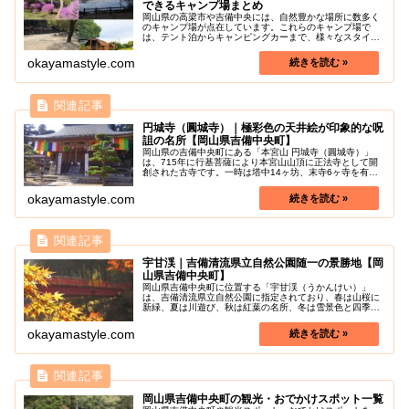
できるキャンプ場まとめ
岡山県の高梁市や吉備中央には、自然豊かな場所に数多く
のキャンプ場が点在しています。これらのキャンプ場で
は、テント泊からキャンピングカーまで、様々なスタイル
でキャンプを楽しむことができます。また、中には日帰り
でバーベキューも楽しめるキャンプ場...
okayamastyle.com
円城寺（圓城寺）｜極彩色の天井絵が印象的な呪
詛の名所【岡山県吉備中央町】
岡山県の吉備中央町にある「本宮山 円城寺（圓城寺）」
は、715年に行基菩薩により本宮山山頂に正法寺として開
創された古寺です。一時は塔中14ヶ坊、末寺6ヶ寺を有し
ていましたが火事に遭い、本堂が1846年、現在の地に再建
されました。円城寺提婆宮...
okayamastyle.com
宇甘渓｜吉備清流県立自然公園随一の景勝地【岡
山県吉備中央町】
岡山県吉備中央町に位置する「宇甘渓（うかんけい）」
は、吉備清流県立自然公園に指定されており、春は山桜に
新緑、夏は川遊び、秋は紅葉の名所、冬は雪景色と四季
折々の自然を満喫できるスポットです。見どころはシンボ
ルの旭川支流の宇甘川に架かる赤い橋「...
okayamastyle.com
岡山県吉備中央町の観光・おでかけスポット一覧