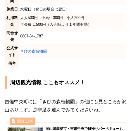
間
休業日
水曜日（祝日の場合は翌日）
利用料
大人500円、中高生300円、小人200円
金
年会費 1,500円（入会時より１年間有効）
問合せ
0867-34-1787
先
公式サ
きびの森植物園
イト
備考
周辺観光情報 ここもオススメ！
吉備中央町には「きびの森植物園」の他にも見どころが沢
山あります。是非足を運んでみてくださいね。
岡山県高梁市・吉備中央で日帰りバーベキューも