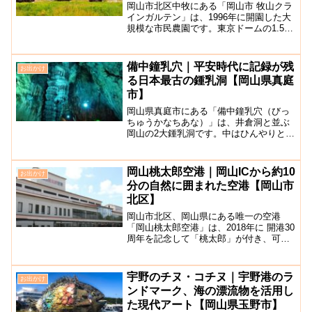
岡山市北区中牧にある「岡山市 牧山クラ
インガルテン」は、1996年に開園した大
規模な市民農園です。東京ドームの1.5倍
の広さを誇ります。クラインガルテンと
は小さな庭を意味するドイツ語で、約７
ヘクタールの園内にはラウベと呼ばれる
備中鐘乳穴｜平安時代に記録が残
お出かけ
木造小屋付き農...
る日本最古の鍾乳洞【岡山県真庭
市】
岡山県真庭市にある「備中鐘乳穴（びっ
ちゅうかなちあな）」は、井倉洞と並ぶ
岡山の2大鍾乳洞です。中はひんやりと涼
しく、夏場は気持ちが良いです。岡山県
吉備高原の北端に位置し、標高300メート
ルにある大鍾乳洞は、白亜の殿堂と称さ
岡山桃太郎空港｜岡山ICから約10
お出かけ
れています。洞口は...
分の自然に囲まれた空港【岡山市
北区】
岡山市北区、岡山県にある唯一の空港
「岡山桃太郎空港」は、2018年に 開港30
周年を記念して「桃太郎」が付き、可愛
い名称に変更されました。岡山市中心部
から空港へは車で約30分、最寄り高速道
路インターチェンジからは約10分と利便
宇野のチヌ・コチヌ｜宇野港のラ
お出かけ
性抜群です。J...
ンドマーク、海の漂流物を活用し
た現代アート【岡山県玉野市】