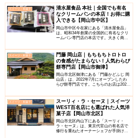
清水屋食品 本社｜全国でも有名
スイーツ・和菓子
なクリームパンの本店！お得に購
入できる【岡山市中区】
岡山市中区今在家にある「清水屋食品」
は、昭和34年創業の全国的に有名なクリ
ームパン専門店の本店です。大きく商品
の種類は3つ。まず一番有名な「生クリー
ムパン」、クリームをバーガースタイル
で贅沢にサンドした「清水屋バーガ
門藤 岡山店｜もちもちトロトロ
スイーツ・和菓子
ー」、わらび餅や小倉パイ...
の食感がたまらない！人気わらび
餅専門店【岡山市御津】
岡山市北区御津にある「門藤かどふじ 岡
山店」は、2022年7月にオープンしたわ
らび餅専門店です。こちらのお店は2021
年6月に姫路城近くに第1号店（本店）が
あり現在は、全国に9店舗を展開していま
す。こちらのお店で販売されているわら
スーリィ・ラ・セーヌ｜スイーツ
スイーツ・和菓子
び餅には、...
WEST百名店にも選ばれた人気洋
菓子店【岡山市北区】
岡山市北区内山下にある「スーリィ・
ラ・セーヌ」は、東京代官山の有名店で
修行を重ねたオーナーシェフが手掛ける
フランス菓子を中心に販売されている人