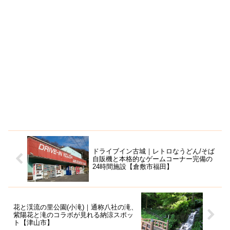
ドライブイン古城｜レトロなうどん/そば
自販機と本格的なゲームコーナー完備の
24時間施設【倉敷市福田】
花と渓流の里公園(小滝)｜通称八社の滝、
紫陽花と滝のコラボが見れる納涼スポッ
ト【津山市】