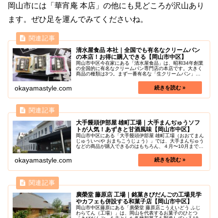
岡山市には「華宵庵 本店」の他にも見どころが沢山あり
ます。ぜひ足を運んでみてくださいね。
清水屋食品 本社｜全国でも有名なクリームパン
の本店！お得に購入できる【岡山市中区】
岡山市中区今在家にある「清水屋食品」は、昭和34年創業
の全国的に有名なクリームパン専門店の本店です。大きく
商品の種類は3つ。まず一番有名な「生クリームパン」、
クリームをバーガースタイルで贅沢にサンドした「清水屋
バーガー」、わらび餅や小倉パイ...
okayamastyle.com
大手饅頭伊部屋 雄町工場｜大手まんぢゅうソフ
トが人気！あずきと甘酒風味【岡山市中区】
岡山市中区にある「大手饅頭伊部屋 雄町工場（おおてまん
じゅういべや おまちこうじょう）」では、大手まんぢゅう
などの商品が購入できるのはもちろん、４月〜10月までの
期間限定で、大手まんぢゅうソフトクリームが食べられま
す。「大手まんぢゅうソフト...
okayamastyle.com
廣榮堂 藤原店 工場｜銘菓きびだんごの工場見学
やカフェも併設する和菓子店【岡山市中区】
岡山市中区藤原にある「廣榮堂 藤原店こうえいどう ふじ
わらてん（工場）」は、岡山を代表するお菓子のひとつ