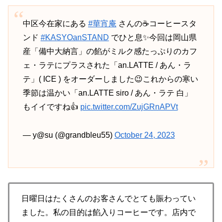
中区今在家にある
#華宵庵
さんの☕️コーヒースタ
ンド
#KASYOanSTAND
でひと息✨今回は岡山県
産「備中大納言」の餡がミルク感たっぷりのカフ
ェ・ラテにプラスされた「an.LATTE / あん・ラ
テ」( ICE ) をオーダーしました😉これからの寒い
季節は温かい「an.LATTE siro / あん・ラテ 白」
もイイですね👍
pic.twitter.com/ZujGRnAPVt
— y@su (@grandbleu55)
October 24, 2023
日曜日はたくさんのお客さんでとても賑わってい
ました。私の目的は餡入りコーヒーです。店内で