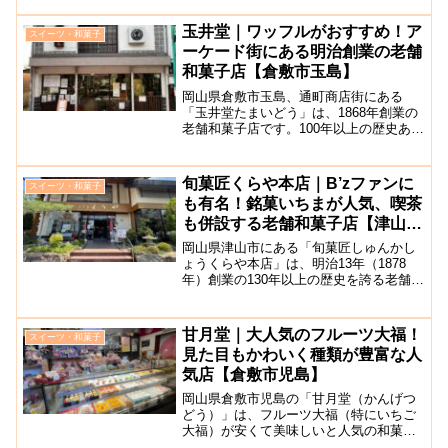
気洋菓子店です。お店はガラス張りのお
しゃれな外観になっており、店内は落ち
玉井堂｜ワッフルがおすすめ！ア
スイーツ・和菓子
着いたクラシックな雰囲気が...
ーケード街にある明治創業の老舗
和菓子店【倉敷市玉島】
岡山県倉敷市玉島、通町商店街にある
「玉井堂たまいどう」は、1868年創業の
老舗和菓子店です。100年以上の歴史ある
お店ですが、数ある和菓子のほかワッフ
ルも美味しいと評判です。メディアでも
取り上げられたことのあるこちらのお店
旬菓匠くらや本店｜B’zファンに
スイーツ・和菓子
では、備中松山城主...
も有名！銘菓いちまが人気、喫茶
も併設する老舗和菓子店【津山
市】
岡山県津山市にある「旬菓匠しゅんかし
ょうくらや本店」は、明治13年（1878
年）創業の130年以上の歴史を誇る老舗和
菓子店です。JR津山駅から車で10分、津
山城からも車ですぐの距離にあります。
五代目社長の稲葉伸次氏は、B'zのボーカ
甘月堂｜大人気のフルーツ大福！
スイーツ・和菓子
ル・稲葉...
見た目もかわいく種類が豊富な人
気店【倉敷市児島】
岡山県倉敷市児島の「甘月堂（かんげつ
どう）」は、フルーツ大福（特にいちご
大福）が安くて美味しいと人気の和菓子
の名店です。ここでは数種類あるフルー