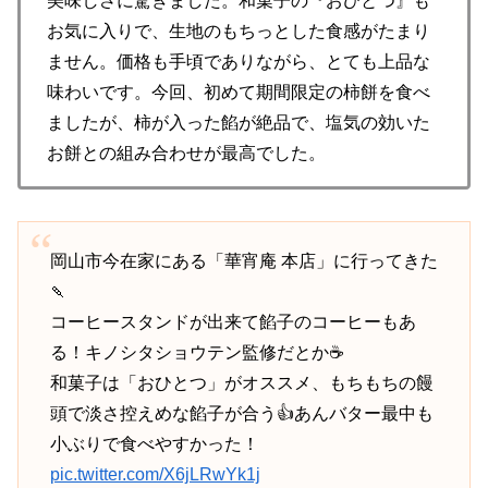
美味しさに驚きました。和菓子の『おひとつ』も
お気に入りで、生地のもちっとした食感がたまり
ません。価格も手頃でありながら、とても上品な
味わいです。今回、初めて期間限定の柿餅を食べ
ましたが、柿が入った餡が絶品で、塩気の効いた
お餅との組み合わせが最高でした。
岡山市今在家にある「華宵庵 本店」に行ってきた
🍡
コーヒースタンドが出来て餡子のコーヒーもあ
る！キノシタショウテン監修だとか☕️
和菓子は「おひとつ」がオススメ、もちもちの饅
頭で淡さ控えめな餡子が合う👍あんバター最中も
小ぶりで食べやすかった！
pic.twitter.com/X6jLRwYk1j