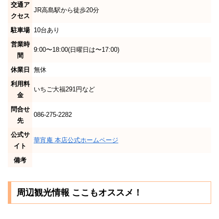
交通ア
JR高島駅から徒歩20分
クセス
駐車場
10台あり
営業時
9:00〜18:00(日曜日は〜17:00)
間
休業日
無休
利用料
いちご大福291円など
金
問合せ
086-275-2282
先
公式サ
華宵庵 本店公式ホームページ
イト
備考
周辺観光情報 ここもオススメ！