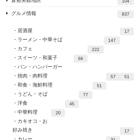
倉敷美観地区
104
グルメ情報
837
居酒屋
17
ラーメン・中華そば
147
カフェ
222
スイーツ・和菓子
66
パン・ハンバーガー
焼肉・肉料理
57
51
和食・海鮮料理
51
うどん・そば
77
洋食
45
中華料理
20
カキオコ・お
好み焼き
17
カレー
31