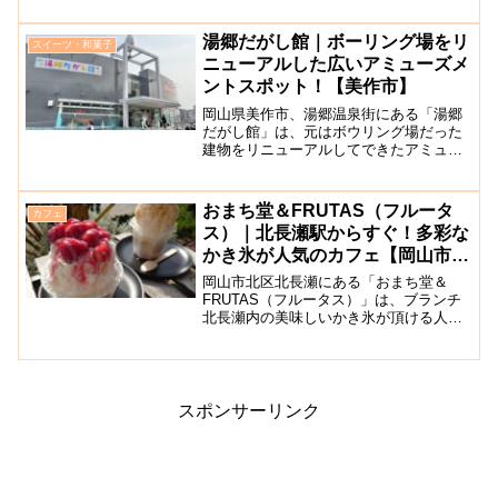
ツ大福が人気です！特に人気なのが一年
を通して食べられるいちご大福です。甘
湯郷だがし館｜ボーリング場をリ
スイーツ・和菓子
さ控えめのあんや、生クリ...
ニューアルした広いアミューズメ
ントスポット！【美作市】
岡山県美作市、湯郷温泉街にある「湯郷
だがし館」は、元はボウリング場だった
建物をリニューアルしてできたアミュー
ズメント施設です。館内のあちこちにボ
ーリング場の面影が残っており、大きな
駄菓子売り場のほかにも、広いキッズス
おまち堂＆FRUTAS（フルータ
カフェ
ペース、フードコート、二...
ス）｜北長瀬駅からすぐ！多彩な
かき氷が人気のカフェ【岡山市北
区】
岡山市北区北長瀬にある「おまち堂＆
FRUTAS（フルータス）」は、ブランチ
北長瀬内の美味しいかき氷が頂ける人気
のカフェです。問屋町から移転しまし
た。周囲には公園や芝生広場などもあ
り、お買い物やデートで寄りやすい便利
な立地が魅力ですね。かき氷...
スポンサーリンク