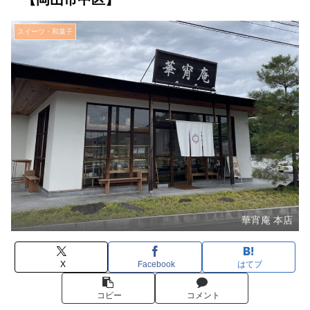
スイーツ・和菓子
華宵庵 本店
X
Facebook
はてブ
コピー
コメント