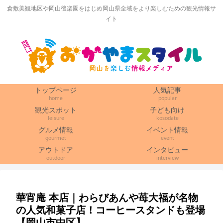
倉敷美観地区や岡山後楽園をはじめ岡山県全域をより楽しむための観光情報サ
イト
トップページ
人気記事
home
popular
観光スポット
子ども向け
leisure
kosodate
グルメ情報
イベント情報
gourmet
event
アウトドア
インタビュー
outdoor
interview
華宵庵 本店｜わらびあんや苺大福が名物
の人気和菓子店！コーヒースタンドも登場
【岡山市中区】