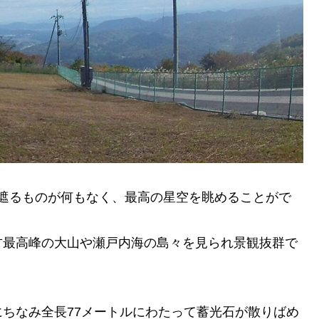
を遮るものが何もなく、最高の星空を眺めることがで
方最高峰の大山や瀬戸内海の島々を見られ景観抜群で
ちなみ全長77メートルにわたって蓄光石が散りばめ