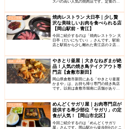
スパの高い人気の焼肉店です。定食のメ
ニューも豊富で、ご飯のおかわりも自由
です！国道180号沿いに位置し、駐車場は
約15台分あります。ソファー席や掘りご
焼肉レストラン 大日亭｜少し贅
グルメ情報
たつテーブル席があ...
沢な美味しいお肉を食べられる店
【岡山駅前・青江】
今回ご紹介するのは「焼肉レストラン 大
日亭（だいにちてい）」さんです。駅前
店と駅前から少し離れた青江店の２店舗
があります。お肉の質が高く、少し贅沢
した焼肉を食べたいときにぜひ行ってみ
てはいかがでしょうか。駅前店は、西川
やきとり釜屋｜大きなねぎまが絶
焼肉・肉料理
緑道公園沿いにあります...
品！人気の焼き鳥テイクアウト専
門店【倉敷市新田】
岡山県倉敷市新田にある「やきとり釜屋
かまや」は、お持ち帰り専門の焼き鳥店
です。以前は倉敷市堀南に店舗がありま
したが、現在は倉敷市新田に移転し営業
されています。焼き鳥は1本240円、1種
類のみの販売です。窓口から注文するス
めんどくサガリ屋｜お肉専門店が
グルメ情報
タイルで、お店の中で...
提供する希少部位「サガリ」の定
食が人気！【岡山市北区】
今回ご紹介するのは「めんどくサガリ
屋」さんです。岡山駅から徒歩8分のとこ