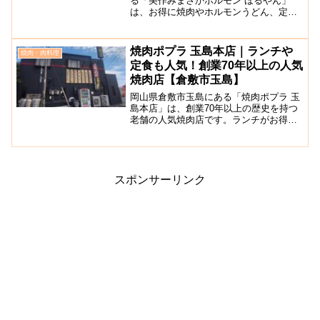
る「美作みまさかホルモン ほるやん」
は、お得に焼肉やホルモンうどん、定食
セットなどがいただける気取らないカジ
ュアルなお店です。「中四国ご当地こな
もんグランプリ2023」で見事グランプリ
焼肉ポプラ 玉島本店｜ランチや
焼肉・肉料理
を受賞したのがここの...
定食も人気！創業70年以上の人気
焼肉店【倉敷市玉島】
岡山県倉敷市玉島にある「焼肉ポプラ 玉
島本店」は、創業70年以上の歴史を持つ
老舗の人気焼肉店です。ランチがお得で
正午前の早い時間から満席になる日も多
いです。店内には、一人でも気軽に焼肉
が楽しめるカウンター席や、5人程度入る
ことができる半個室...
スポンサーリンク