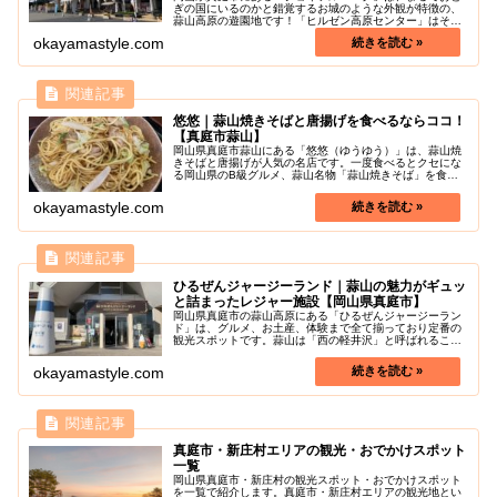
ぎの国にいるのかと錯覚するお城のような外観が特徴の、
蒜山高原の遊園地です！「ヒルゼン高原センター」はその
手前にある蒜山のお土産ものが集結した総合観光ショップ
okayamastyle.com
です。園内には、蒜山の絶景を一望...
悠悠｜蒜山焼きそばと唐揚げを食べるならココ！
【真庭市蒜山】
岡山県真庭市蒜山にある「悠悠（ゆうゆう）」は、蒜山焼
きそばと唐揚げが人気の名店です。一度食べるとクセにな
る岡山県のB級グルメ、蒜山名物「蒜山焼きそば」を食べ
るならこのお店で間違いありません！また、悠悠のからあ
げは、からあげグランプリで金賞を...
okayamastyle.com
ひるぜんジャージーランド｜蒜山の魅力がギュッ
と詰まったレジャー施設【岡山県真庭市】
岡山県真庭市の蒜山高原にある「ひるぜんジャージーラン
ド」は、グルメ、お土産、体験まで全て揃っており定番の
観光スポットです。蒜山は「西の軽井沢」と呼ばれること
もある、岡山県の人気観光地ですが、牧場ならではのジャ
ージー牛肉料理を扱うレストランや...
okayamastyle.com
真庭市・新庄村エリアの観光・おでかけスポット
一覧
岡山県真庭市・新庄村の観光スポット・おでかけスポット
を一覧で紹介します。真庭市・新庄村エリアの観光地とい