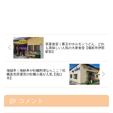
双葉食堂｜豚玉やホルモンうどん、どれ
も美味しい人気の大衆食堂【備前市伊部
駅前】
海賊亭｜海鮮丼や牡蠣料理ならここ！牡
蠣直売所運営の牡蠣小屋が人気【浅口
市】
コメント