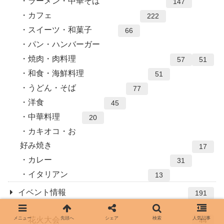
ラーメン・中華そば
147
カフェ
222
スイーツ・和菓子
66
パン・ハンバーガー
焼肉・肉料理
57
51
和食・海鮮料理
51
うどん・そば
77
洋食
45
中華料理
20
カキオコ・お
好み焼き
17
カレー
31
イタリアン
13
イベント情報
191
花火大会
メニュー
先頭へ
シェア
検索
人気記事
44