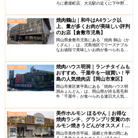
ろに磨屋町店、大元駅の近くに下中野店
にあります。ここではリーズナブルなお
値段で本格焼肉定食がいただけると人気
のお店です。特にホルモンがオススメで
焼肉鶴山｜和牛はA4ランク以
焼肉・肉料理
す。めんどくサガリ屋のお...
上、量が多くお肉が美味しい評判
のお店【倉敷市児島】
岡山県倉敷市児島にある「焼肉 鶴山（か
くざん）」は、児島地区でリーズナブル
なお値段で美味しいお肉が食べられると
評判の高い人気の焼肉店です。メニュー
の値段は安いわけではないと感じるかも
しれませんが、提供される量が多いの
焼肉ハウス明洞｜ランチタイムも
焼肉・肉料理
で、それを考慮するとコス...
おすすめ、千屋牛を一頭買い！平
島の人気焼肉店【岡山市東区】
岡山市東区東平島にある「焼肉ハウス明
洞みょんどん」は、岡山県が誇る黒毛和
牛「千屋牛」が食べられる連日大人気の
焼肉店です。特にランチタイムが人気
で、お得で豊富なランチメニューから選
べます。お店のこだわりは千屋牛を一頭
美作ホルモン ほるやん｜お得な
焼肉・肉料理
買い！新鮮でリーズナブルな...
焼肉ランチ、グランプリ受賞のホ
ルモン焼きうどんがオススメ！
【美作市平福】
岡山市美作市平福、湯郷と作東の間にあ