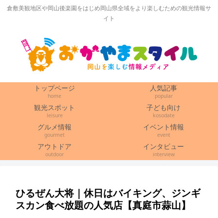
倉敷美観地区や岡山後楽園をはじめ岡山県全域をより楽しむための観光情報サ
イト
トップページ
人気記事
home
popular
観光スポット
子ども向け
leisure
kosodate
グルメ情報
イベント情報
gourmet
event
アウトドア
インタビュー
outdoor
interview
ひるぜん大将｜休日はバイキング、ジンギ
スカン食べ放題の人気店【真庭市蒜山】