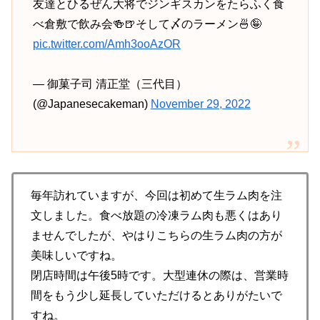
友達とひるぜん大将でジンギスカンをたらふく食
べ倉敷で飲み会🍻🍺そして〆のラーメン🍜🤪
pic.twitter.com/Amh3ooAzOR
— 御菓子司 清正堂（三代目）
(@Japanesecakeman)
November 29, 2022
毎年訪れていますが、今回は初めて生ラム肉を注
文しました。食べ放題の冷凍ラム肉も悪くはあり
ませんでしたが、やはりこちらの生ラム肉の方が
美味しいですね。
閉店時間は午後5時です。大型連休の際は、営業時
間をもう少し延長していただけるとありがたいで
すね。