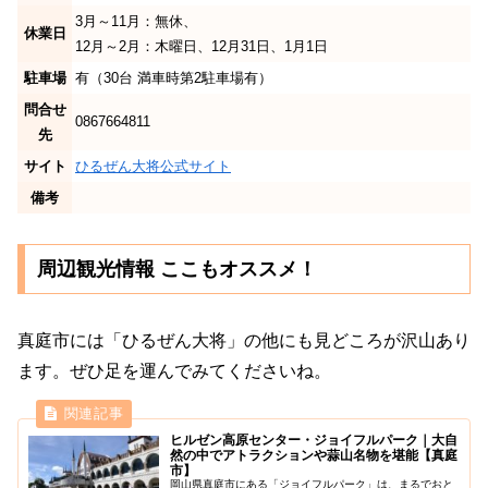
3月～11月：無休、
休業日
12月～2月：木曜日、12月31日、1月1日
駐車場
有（30台 満車時第2駐車場有）
問合せ
0867664811
先
サイト
ひるぜん大将公式サイト
備考
周辺観光情報 ここもオススメ！
真庭市には「ひるぜん大将」の他にも見どころが沢山あり
ます。ぜひ足を運んでみてくださいね。
ヒルゼン高原センター・ジョイフルパーク｜大自
然の中でアトラクションや蒜山名物を堪能【真庭
市】
岡山県真庭市にある「ジョイフルパーク」は、まるでおと