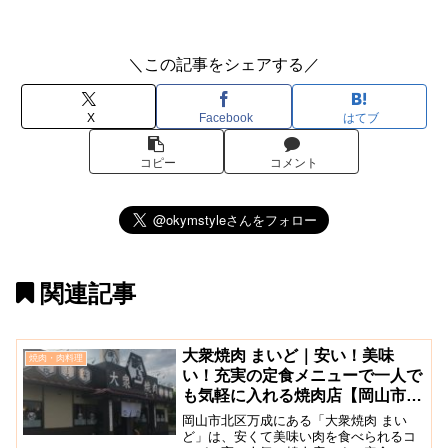
＼この記事をシェアする／
X
Facebook
はてブ
コピー
コメント
関連記事
大衆焼肉 まいど｜安い！美味
焼肉・肉料理
い！充実の定食メニューで一人で
も気軽に入れる焼肉店【岡山市北
区】
岡山市北区万成にある「大衆焼肉 まい
ど」は、安くて美味い肉を食べられるコ