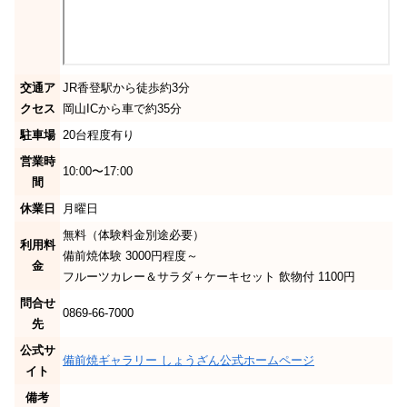
交通ア
JR香登駅から徒歩約3分
クセス
岡山ICから車で約35分
駐車場
20台程度有り
営業時
10:00〜17:00
間
休業日
月曜日
無料（体験料金別途必要）
利用料
備前焼体験 3000円程度～
金
フルーツカレー＆サラダ＋ケーキセット 飲物付 1100円
問合せ
0869-66-7000
先
公式サ
備前焼ギャラリー しょうざん公式ホームページ
イト
備考