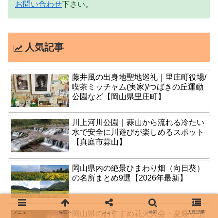
お問い合わせ
下さい。
人気記事
藤井風の出身地聖地巡礼｜里庄町役場/
喫茶ミッチャム(実家)/つばきの丘運動
公園など【岡山県里庄町】
川上河川公園｜蒜山から流れる冷たい
水で安全に川遊びが楽しめるスポット
【真庭市蒜山】
岡山県内の絶景ひまわり畑（向日葵）
の名所まとめ9選【2026年最新】
岡山県のおすすめ花火大会・夏祭り 打
メニュー
先頭へ
シェア
検索
人気記事