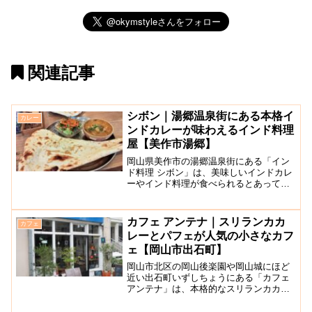
関連記事
シボン｜湯郷温泉街にある本格イ
カレー
ンドカレーが味わえるインド料理
屋【美作市湯郷】
岡山県美作市の湯郷温泉街にある「イン
ド料理 シボン」は、美味しいインドカレ
ーやインド料理が食べられるとあって、
観光客の方だけでなく、地元の方にも人
気です。この辺りではインド料理屋さん
はなく、ここは美味しい！と評判の良い
カフェ アンテナ｜スリランカカ
カフェ
お店なんだとか。ランチ...
レーとパフェが人気の小さなカフ
ェ【岡山市出石町】
岡山市北区の岡山後楽園や岡山城にほど
近い出石町いずしちょうにある「カフェ
アンテナ」は、本格的なスリランカカレ
ーとパフェが人気のカフェです。レトロ
モダンな雰囲気が漂うお店は、大正浪漫