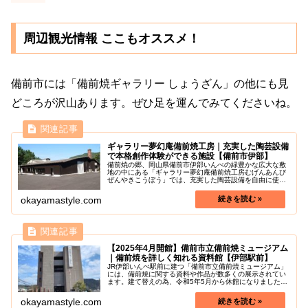
周辺観光情報 ここもオススメ！
備前市には「備前焼ギャラリー しょうざん」の他にも見
どころが沢山あります。ぜひ足を運んでみてくださいね。
ギャラリー夢幻庵備前焼工房｜充実した陶芸設備
で本格創作体験ができる施設【備前市伊部】
備前焼の郷、岡山県備前市伊部いんべの緑豊かな広大な敷
地の中にある「ギャラリー夢幻庵備前焼工房むげんあんび
ぜんやきこうぼう」では、充実した陶芸設備を自由に使用
して、初めての方でも本格的な創作が楽しめます。ログハ
ウスがあるので、滞在して陶芸体験...
okayamastyle.com
【2025年4月開館】備前市立備前焼ミュージアム
｜備前焼を詳しく知れる資料館【伊部駅前】
JR伊部いんべ駅前に建つ「備前市立備前焼ミュージアム」
には、備前焼に関する資料や作品が数多くの展示されてい
ます。建て替えの為、令和5年5月から休館になりました、
令和7年(2025年)4月のリニューアルオープン予定です。備
前焼は、素焼きをせず...
okayamastyle.com