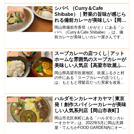
古民家カフェです。高梁市から吉備中央
町へ抜けるルートにあり、週末のみ営業
シバベ （Curry＆Cafe
グルメ情報
しています。カフェの建...
Shibabe）｜野菜の旨味が感じら
れる備前カレーが美味しい【岡山
県備前市】
岡山県備前市香登（かがと）にある「シ
バベ （Curry＆Cafe Shibabe）」は、備
前カレーが美味しいカレー屋さんです。
備前カレーとは、備前焼の器で食べる地
元の魚介を使ったシーフードカレーのこ
とです。店内の装飾にこだわり、素敵な
スープカレーの店つくし│アット
カレー
インテ...
ホームな雰囲気のスープカレーが
美味しい人気店【高梁市吹屋ふる
さと村】
岡山県高梁市吹屋地区、吹屋ふるさと村
の中にある「スープカレーの店つくし」
は、もともと理髪店だった実家を改装
し、オープンした夫婦で営むアットホー
ムなスープカレー屋さんです。岡山市の
スープカレー店に通い、スープ作りを学
ハルダモンカレーオカヤマ│東京
カレー
んだこちらのお店のスープカ...
発！創作スパイシーカレーが美味
しい人気系列店【岡山市表町】
岡山市北区表町にある「ハルダモンカレ
ーオカヤマ」は、2022年5月に岡山天満
屋・てんちかFOOD GARDEN内にオープ
ンした本格的なスパイシーカレーが味わ