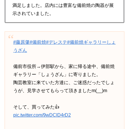
満足しました。店内には豊富な備前焼の陶器が展
示されていました。
#藤原肇
#備前焼
#デレステ
#備前焼ギャラリーしょ
うざん
備前市役所→伊部駅から、家に帰る途中、備前焼
ギャラリー「しょうざん」に寄りました。
陶芸教室に来ていた方達に、ご迷惑だったでしょ
うが、見学させてもらって頂きましたm(__)m
そして、買ってみた👍
pic.twitter.com/9wDClD4rD2