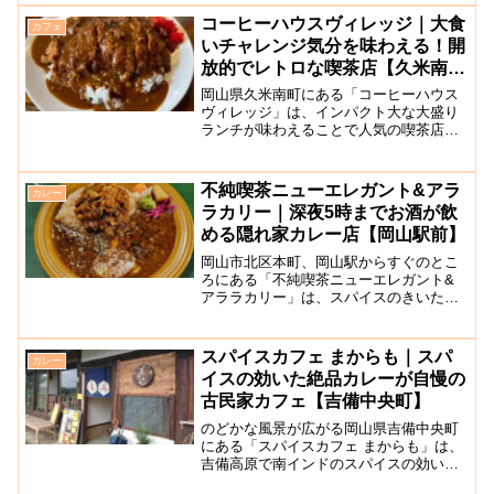
などこか懐かしさのある建物をリノベー
コーヒーハウスヴィレッジ｜大食
カフェ
ションされたもので、店...
いチャレンジ気分を味わえる！開
放的でレトロな喫茶店【久米南
町】
岡山県久米南町にある「コーヒーハウス
ヴィレッジ」は、インパクト大な大盛り
ランチが味わえることで人気の喫茶店で
す。店内は、昭和の喫茶店風なインテリ
アになっていて漫画もたくさん用意され
ていたり、観葉植物がたくさん置かれて
不純喫茶ニューエレガント&アラ
カレー
いたりと落ち着いた空間に...
ラカリー｜深夜5時までお酒が飲
める隠れ家カレー店【岡山駅前】
岡山市北区本町、岡山駅からすぐのとこ
ろにある「不純喫茶ニューエレガント&
アララカリー」は、スパイスのきいた本
格的なカレーが味わえることで人気の店
です。こちらのお店は、以前はアララカ
リーという名前で営業されていました
スパイスカフェ まからも｜スパ
カレー
が、2020年に岡山駅前に...
イスの効いた絶品カレーが自慢の
古民家カフェ【吉備中央町】
のどかな風景が広がる岡山県吉備中央町
にある「スパイスカフェ まからも」は、
吉備高原で南インドのスパイスの効いた
本格的なカレーが味わえることで人気の