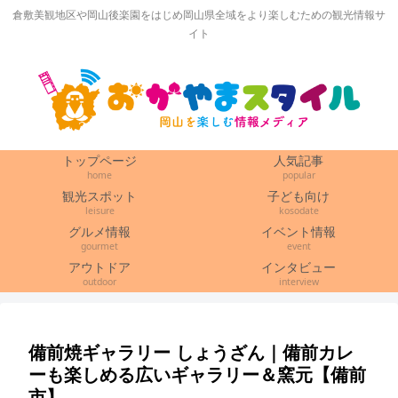
倉敷美観地区や岡山後楽園をはじめ岡山県全域をより楽しむための観光情報サ
イト
トップページ
人気記事
home
popular
観光スポット
子ども向け
leisure
kosodate
グルメ情報
イベント情報
gourmet
event
アウトドア
インタビュー
outdoor
interview
備前焼ギャラリー しょうざん｜備前カレ
ーも楽しめる広いギャラリー＆窯元【備前
市】