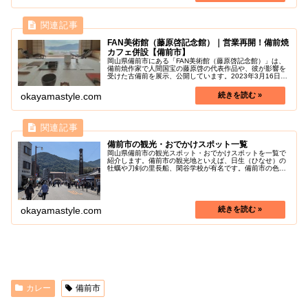
FAN美術館（藤原啓記念館）｜営業再開！備前焼
カフェ併設【備前市】
岡山県備前市にある「FAN美術館（藤原啓記念館）」は、
備前焼作家で人間国宝の藤原啓の代表作品や、彼が影響を
受けた古備前を展示、公開しています。2023年3月16日、
二年ぶりに営業再開されました。展示作品以外にも、体験
やカフェがあります。独自...
okayamastyle.com
備前市の観光・おでかけスポット一覧
岡山県備前市の観光スポット・おでかけスポットを一覧で
紹介します。備前市の観光地といえば、日生（ひなせ）の
牡蠣や刀剣の里長船、閑谷学校が有名です。備前市の色々
な魅力を探しに行きましょう！
okayamastyle.com
カレー
備前市