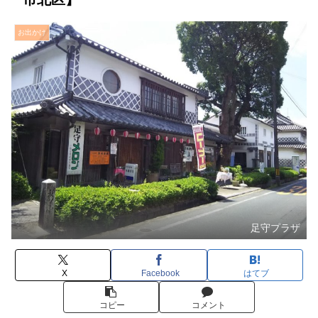
お出かけ
足守プラザ
X
Facebook
はてブ
コピー
コメント