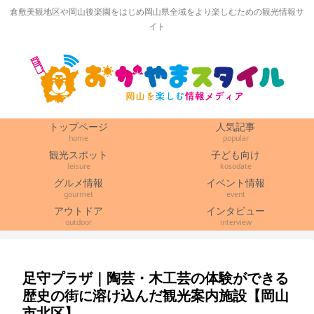
倉敷美観地区や岡山後楽園をはじめ岡山県全域をより楽しむための観光情報サ
イト
トップページ
人気記事
home
popular
観光スポット
子ども向け
leisure
kosodate
グルメ情報
イベント情報
gourmet
event
アウトドア
インタビュー
outdoor
interview
足守プラザ｜陶芸・木工芸の体験ができる
歴史の街に溶け込んだ観光案内施設【岡山
市北区】