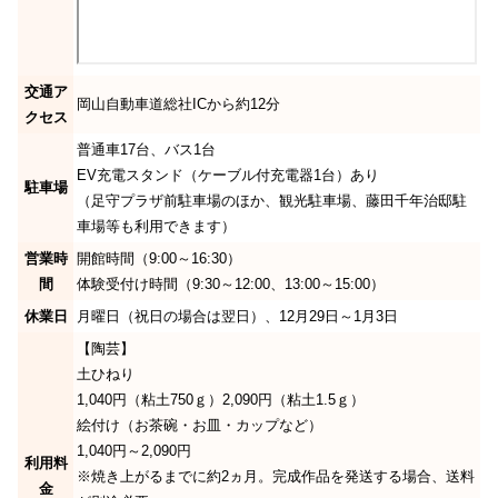
交通ア
岡山自動車道総社ICから約12分
クセス
普通車17台、バス1台
EV充電スタンド（ケーブル付充電器1台）あり
駐車場
（足守プラザ前駐車場のほか、観光駐車場、藤田千年治邸駐
車場等も利用できます）
営業時
開館時間（9:00～16:30）
間
体験受付け時間（9:30～12:00、13:00～15:00）
休業日
月曜日（祝日の場合は翌日）、12月29日～1月3日
【陶芸】
土ひねり
1,040円（粘土750ｇ）2,090円（粘土1.5ｇ）
絵付け（お茶碗・お皿・カップなど）
1,040円～2,090円
利用料
※焼き上がるまでに約2ヵ月。完成作品を発送する場合、送料
金