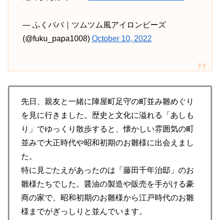
— ふくパパ｜ツムツム風アイロンビーズ
(@fuku_papa1008)
October 10, 2022
先日、親友と一緒に陣屋町足守の町並み雛めぐり
を見に行きました。歴史と文化に溢れる「あしも
り」でゆっくり散歩すると、懐かしい雰囲気の町
並みで大正時代や昭和初期のお雛様に出会えまし
た。
特に見ごたえがあったのは「藤田千年治邸」のお
雛様たちでした。醤油の製造や販売を手がける豪
商の家で、昭和初期のお雛様から江戸時代のお雛
様までがぎっしりと並んでいます。