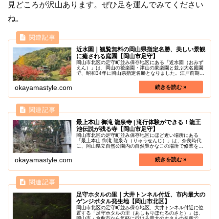
見どころが沢山あります。ぜひ足を運んでみてください
ね。
近水園｜観覧無料の岡山県指定名勝、美しい景観
に癒される庭園【岡山市足守】
岡山市北区の足守町並み保存地区にある「近水園（おみず
えん）」は、岡山の後楽園・津山の衆楽園と並ぶ大名庭園
で、昭和34年に岡山県指定名勝となりました。江戸前期頃
に「足守陣屋跡」から「木下利玄の生家」の前を通り過
ぎ、その奥に設けられた旧足守藩主...
okayamastyle.com
最上本山 御滝 龍泉寺 | 滝行体験ができる！龍王
池伝説が残る寺【岡山市足守】
岡山市北区の足守町並み保存地区にほど近い場所にある
「最上本山 御滝 龍泉寺（りゅうせんじ）」は、奈良時代
に、岡山県立自然公園内の自然豊かなこの場所で修業をし
ていた報恩大師が建てたと言われています。最上稲荷から
北へ10分ほど車で行くと龍泉寺に...
okayamastyle.com
足守ホタルの里｜大井トンネル付近、市内最大の
ゲンジボタル発生地【岡山市北区】
岡山市北区の足守町並み保存地区、大井トンネル付近に位
置する「足守ホタルの里（あしもりほたるのさと）」は、
岡山市・倉敷市から気軽に行ける最大のホタルの名所で