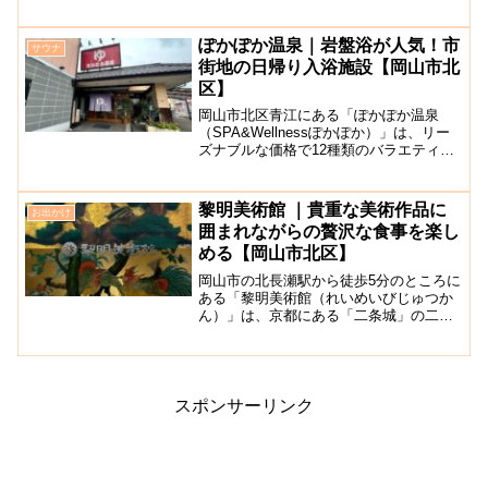
ようと2018年4月にオープンした観光拠
点施設です。新庄村の特産品はもちろ
ん、日常の買い物スポットとしても利用
ぽかぽか温泉｜岩盤浴が人気！市
サウナ
できるようにしていま...
街地の日帰り入浴施設【岡山市北
区】
岡山市北区青江にある「ぽかぽか温泉
（SPA&Wellnessぽかぽか）」は、リー
ズナブルな価格で12種類のバラエティに
富んだお風呂を楽しむことができる健康
複合施設です。天然温泉ではないもの
の、お湯がたっぷりめのスタンダートな
黎明美術館 ｜貴重な美術作品に
お出かけ
主浴槽や季節ごと...
囲まれながらの贅沢な食事を楽し
める【岡山市北区】
岡山市の北長瀬駅から徒歩5分のところに
ある「黎明美術館（れいめいびじゅつか
ん）」は、京都にある「二条城」の二の
丸御殿内の「松鷹図」を元にした創作絵
画に囲まれた部屋「雅城閣」や、中世ヨ
ーロッパやメソポタミアの雰囲気を表現
した部屋「WITH」で...
スポンサーリンク