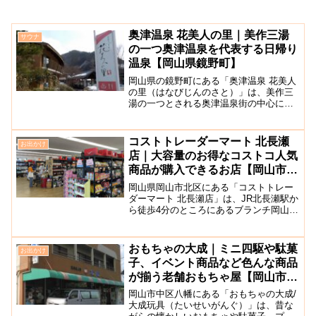
奥津温泉 花美人の里｜美作三湯
サウナ
の一つ奥津温泉を代表する日帰り
温泉【岡山県鏡野町】
岡山県の鏡野町にある「奥津温泉 花美人
の里（はなびじんのさと）」は、美作三
湯の一つとされる奥津温泉街の中心に位
置する日帰り温泉施設です。無色透明の
弱アルカリ性単純温泉の美肌の湯ともい
われる泉質抜群の奥津の湯を、気軽に立
コストトレーダーマート 北長瀬
お出かけ
ち寄りで楽しめる鏡野町...
店｜大容量のお得なコストコ人気
商品が購入できるお店【岡山市北
区】
岡山県岡山市北区にある「コストトレー
ダーマート 北長瀬店」は、JR北長瀬駅か
ら徒歩4分のところにあるブランチ岡山北
長瀬の中に出店しているお店です。大容
量でコスパが良い商品が多く売られてい
て、テレビや雑誌などでもよく特集が組
おもちゃの大成｜ミニ四駆や駄菓
お出かけ
まれることで知られ...
子、イベント商品など色んな商品
が揃う老舗おもちゃ屋【岡山市中
区】
岡山市中区八幡にある「おもちゃの大成/
大成玩具（たいせいがんぐ）」は、昔な