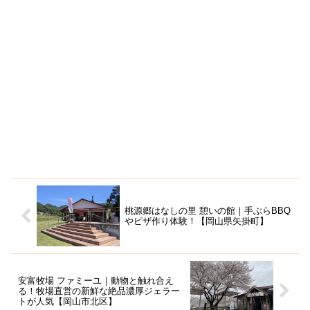
桃源郷はなしの里 憩いの館｜手ぶらBBQ
やピザ作り体験！【岡山県矢掛町】
安富牧場 ファミーユ｜動物と触れ合え
る！牧場直営の新鮮な絶品濃厚ジェラー
トが人気【岡山市北区】