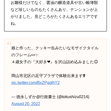
お雛様だけでなく、醤油の醸造道具や古い帳簿類
など珍しいものもたくさんあり、テンションが上
がりました。見どころがたくさんあるエリアです
ね。
娘と作った、クッキー缶みたいなモザイクタイル
のフレーム🍬✨
４歳女子の『大好き❤』を沢山詰め込みました😊
岡山市北区の足守プラザで体験出来ます❣️
pic.twitter.com/BxZPgglhY2
— 徳永しずか@行政書士 (@tokushizu0214)
August 20, 2022