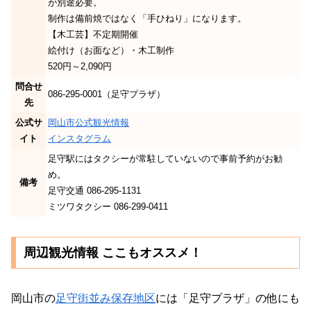
が別途必要。
制作は備前焼ではなく「手ひねり」になります。
【木工芸】不定期開催
絵付け（お面など）・木工制作
520円～2,090円
問合せ
086-295-0001（足守プラザ）
先
公式サ
岡山市公式観光情報
イト
インスタグラム
足守駅にはタクシーが常駐していないので事前予約がお勧
め。
備考
足守交通 086-295-1131
ミツワタクシー 086-299-0411
周辺観光情報 ここもオススメ！
岡山市の
足守街並み保存地区
には「足守プラザ」の他にも