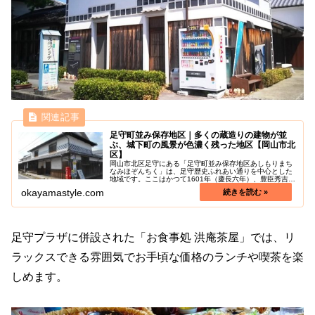
足守町並み保存地区｜多くの蔵造りの建物が並
ぶ、城下町の風景が色濃く残った地区【岡山市北
区】
岡山市北区足守にある「足守町並み保存地区あしもりまち
なみほぞんちく」は、足守歴史ふれあい通りを中心とした
地域です。ここはかつて1601年（慶長六年）、豊臣秀吉の
正室・ねねの実兄「播磨姫路城主 木下家定」を藩祖とする
okayamastyle.com
木下家2万5千石、足守藩の...
足守プラザに併設された「お食事処 洪庵茶屋」では、リ
ラックスできる雰囲気でお手頃な価格のランチや喫茶を楽
しめます。