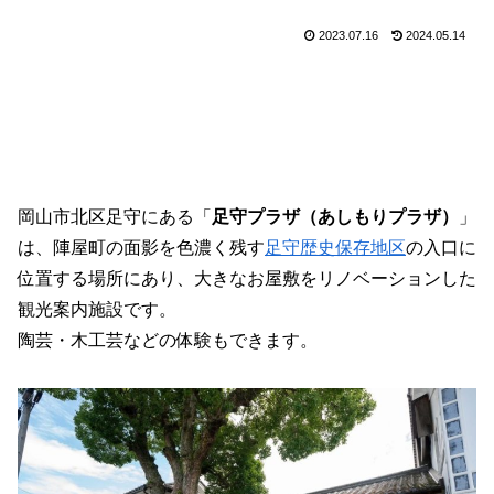
2023.07.16
2024.05.14
岡山市北区足守にある「
足守プラザ（あしもりプラザ）
」
は、陣屋町の面影を色濃く残す
足守歴史保存地区
の入口に
位置する場所にあり、大きなお屋敷をリノベーションした
観光案内施設です。
陶芸・木工芸などの体験もできます。