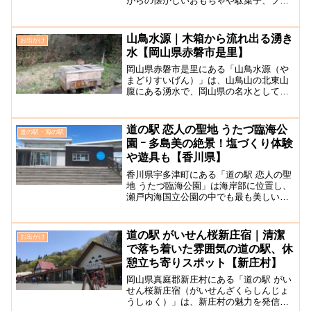
がらの懐かしいおもちゃや駄菓子、プラ
モデルの販売を行っているお店です。店
内には、子供のテレビゲームやエアーガ
ン、ミニ四駆や部品の販売が行われてお
山鳥水源｜木箱から流れ出る湧き
お出かけ
り、他では取り扱われて...
水【岡山県赤磐市是里】
岡山県赤磐市是里にある「山鳥水源（や
まどりすいげん）」は、山鳥山の北東山
腹にある湧水で、岡山県の名水として環
境省でも紹介をされています。かつては
平賀弾正忠の居城であった山鳥山で、山
鳥水源は基調な水汲み場であったと言わ
道の駅 恋人の聖地 うたづ臨海公
道の駅・海の駅
れており、現在でも地元の...
園 ｰ 多島美の絶景！塩づくり体験
や遊具も【香川県】
香川県宇多津町にある「道の駅 恋人の聖
地 うたづ臨海公園」は海岸部に位置し、
瀬戸内海国立公園の中でも最も美しいと
言われる塩飽諸島や瀬戸大橋を一望でき
る展望の良さが魅力の観光施設です。岡
山ICから車で約47分のところにありま
道の駅 がいせん桜新庄宿｜清潔
お出かけ
す。ゴールドタワー...
で落ち着いた雰囲気の道の駅、休
憩立ち寄りスポット【新庄村】
岡山県真庭郡新庄村にある「道の駅 がい
せん桜新庄宿（がいせんざくらしんじょ
うしゅく）」は、新庄村の魅力を発信し