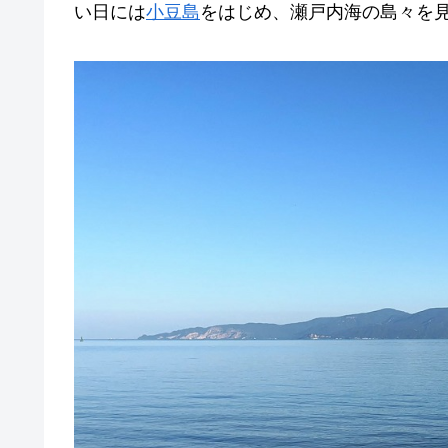
い日には
小豆島
をはじめ、瀬戸内海の島々を