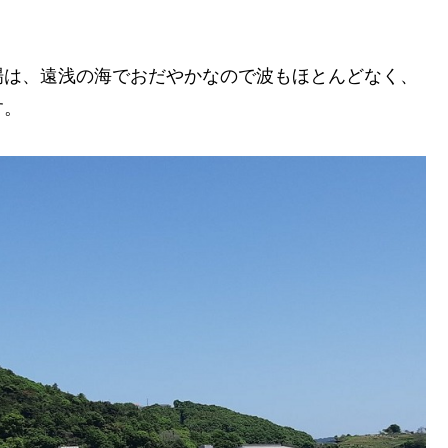
場は、遠浅の海でおだやかなので波もほとんどなく、
す。