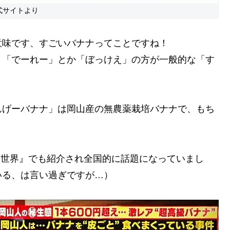
式サイトより
意味です、すごいバナナってことですね！
、「でーれー」とか「ぼっけえ」の方が一般的な「す
んげーバナナ」は岡山産の無農薬栽培バナナで、もち
へん世界』でも紹介され全国的に話題になっていまし
いる、は言い過ぎですが…）